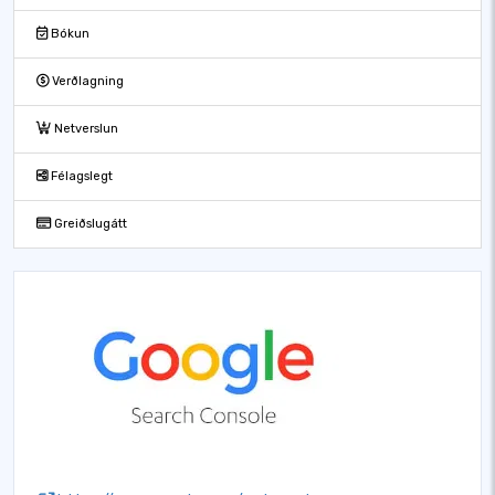
Bókun
Verðlagning
Netverslun
Félagslegt
Greiðslugátt