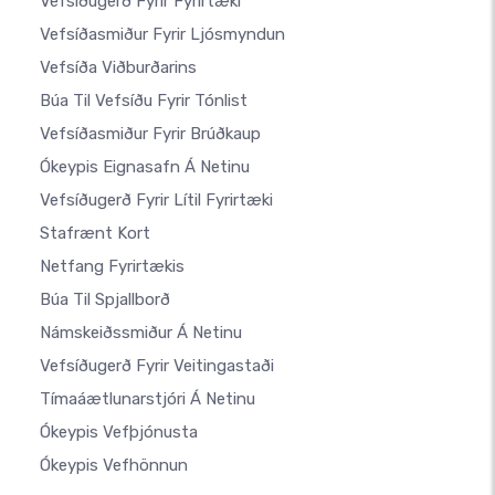
Vefsíðugerð Fyrir Fyrirtæki
Vefsíðasmiður Fyrir Ljósmyndun
Vefsíða Viðburðarins
Búa Til Vefsíðu Fyrir Tónlist
Vefsíðasmiður Fyrir Brúðkaup
Ókeypis Eignasafn Á Netinu
Vefsíðugerð Fyrir Lítil Fyrirtæki
Stafrænt Kort
Netfang Fyrirtækis
Búa Til Spjallborð
Námskeiðssmiður Á Netinu
Vefsíðugerð Fyrir Veitingastaði
Tímaáætlunarstjóri Á Netinu
Ókeypis Vefþjónusta
Ókeypis Vefhönnun