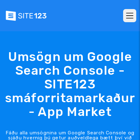
Umsögn um Google
Search Console -
SITE123
smáforritamarkaður
- App Market
Fáðu alla umsögnina um Google Search Console og
sjáðu hvernig þú getur auðveldlega bætt því við