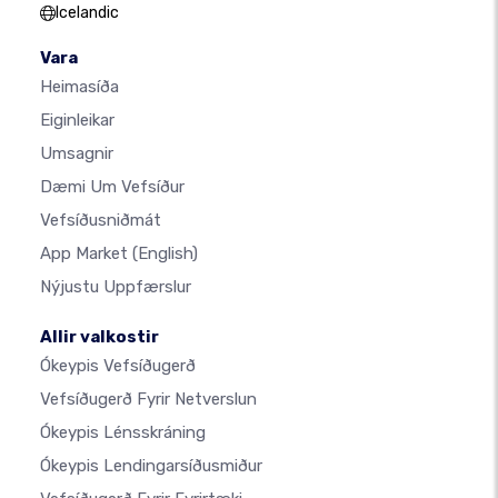
Icelandic
Vara
Heimasíða
Eiginleikar
Umsagnir
Dæmi Um Vefsíður
Vefsíðusniðmát
App Market
(English)
Nýjustu Uppfærslur
Allir valkostir
Ókeypis Vefsíðugerð
Vefsíðugerð Fyrir Netverslun
Ókeypis Lénsskráning
Ókeypis Lendingarsíðusmiður