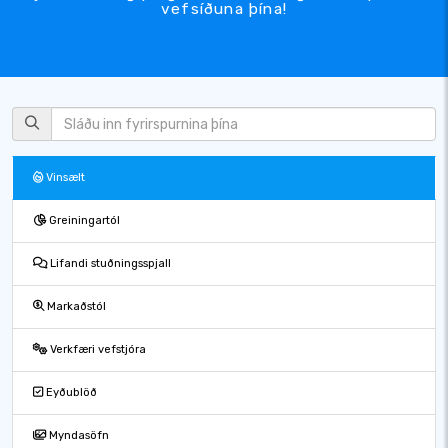
vefsíðuna þína!
Vinsælt
Greiningartól
Lifandi stuðningsspjall
Markaðstól
Verkfæri vefstjóra
Eyðublöð
Myndasöfn