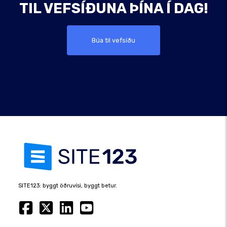
TIL VEFSÍÐUNA ÞÍNA Í DAG!
Búa til vefsíðu
SITE123: byggt öðruvísi, byggt betur.