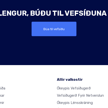
LENGUR, BÚÐU TIL VEFSÍÐUNA 
Búa til vefsíðu
Allir valkostir
íða
Ókeypis Vefsíðugerð
kar
Vefsíðugerð Fyrir Netverslun
nir
Ókeypis Lénsskráning