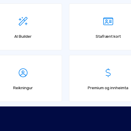
AI Builder
Stafrænt kort
Reikningur
Premium og innheimta