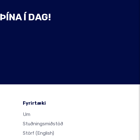
ÞÍNA Í DAG!
Fyrirtæki
Um
Stuðningsmiðstöð
Störf
(English)