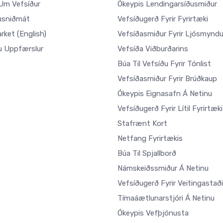
m Vefsíður
Ókeypis Lendingarsíðusmiður
usniðmát
Vefsíðugerð Fyrir Fyrirtæki
arket
(English)
Vefsíðasmiður Fyrir Ljósmynd
u Uppfærslur
Vefsíða Viðburðarins
Búa Til Vefsíðu Fyrir Tónlist
Vefsíðasmiður Fyrir Brúðkaup
Ókeypis Eignasafn Á Netinu
Vefsíðugerð Fyrir Lítil Fyrirtæki
Stafrænt Kort
Netfang Fyrirtækis
Búa Til Spjallborð
Námskeiðssmiður Á Netinu
Vefsíðugerð Fyrir Veitingastaði
Tímaáætlunarstjóri Á Netinu
Ókeypis Vefþjónusta