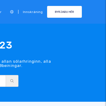
|
r
Innskráning
BYRJAÐU HÉR
123
allan sólarhringinn, alla
iðbeiningar.