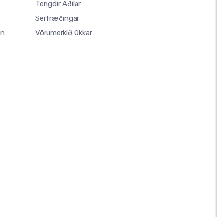
Tengdir Aðilar
Sérfræðingar
un
Vörumerkið Okkar