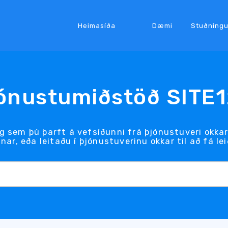
Heimasíða
Dæmi
Stuðningu
ónustumiðstöð SITE
 sem þú þarft á vefsíðunni frá þjónustuveri okkar 
ar, eða leitaðu í þjónustuverinu okkar til að fá le