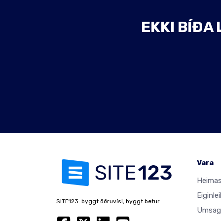
EKKI BÍÐA 
Vara
Heimas
Eiginlei
SITE123: byggt öðruvísi, byggt betur.
Umsag