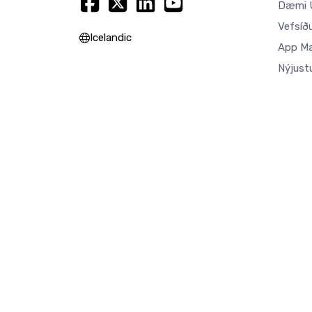
Dæmi U
Vefsíð
Icelandic
App M
Nýjust