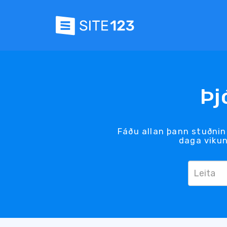
Þj
Fáðu allan þann stuðning
daga vikunn