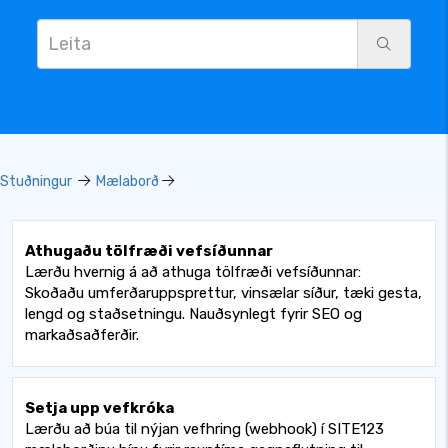
Stuðningur
Mælaborð
Athugaðu tölfræði vefsíðunnar
Lærðu hvernig á að athuga tölfræði vefsíðunnar:
Skoðaðu umferðaruppsprettur, vinsælar síður, tæki gesta,
lengd og staðsetningu. Nauðsynlegt fyrir SEO og
markaðsaðferðir.
Setja upp vefkróka
Lærðu að búa til nýjan vefhring (webhook) í SITE123