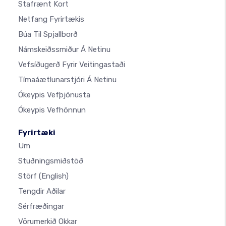
Stafrænt Kort
Netfang Fyrirtækis
Búa Til Spjallborð
Námskeiðssmiður Á Netinu
Vefsíðugerð Fyrir Veitingastaði
Tímaáætlunarstjóri Á Netinu
Ókeypis Vefþjónusta
Ókeypis Vefhönnun
Fyrirtæki
Um
Stuðningsmiðstöð
Störf
(English)
Tengdir Aðilar
Sérfræðingar
Vörumerkið Okkar