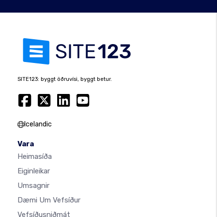
SITE123: byggt öðruvísi, byggt betur.
Icelandic
Vara
Heimasíða
Eiginleikar
Umsagnir
Dæmi Um Vefsíður
Vefsíðusniðmát