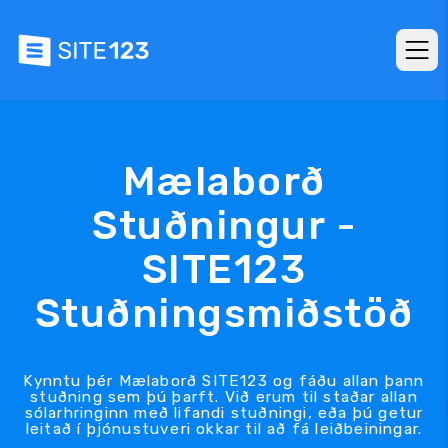
Mælaborð
Stuðningur -
SITE123
Stuðningsmiðstöð
Kynntu þér Mælaborð SITE123 og fáðu allan þann
stuðning sem þú þarft. Við erum til staðar allan
sólarhringinn með lifandi stuðningi, eða þú getur
leitað í þjónustuveri okkar til að fá leiðbeiningar.