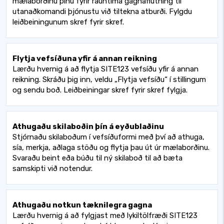
mælaborðinu þínu fyrir rauntíma gagnaflutning til
utanaðkomandi þjónustu við tiltekna atburði. Fylgdu
leiðbeiningunum skref fyrir skref.
Flytja vefsíðuna yfir á annan reikning
Lærðu hvernig á að flytja SITE123 vefsíðu yfir á annan
reikning. Skráðu þig inn, veldu „Flytja vefsíðu“ í stillingum
og sendu boð. Leiðbeiningar skref fyrir skref fylgja.
Athugaðu skilaboðin þín á eyðublaðinu
Stjórnaðu skilaboðum í vefsíðuformi með því að athuga,
sía, merkja, aðlaga stöðu og flytja þau út úr mælaborðinu.
Svaraðu beint eða búðu til ný skilaboð til að bæta
samskipti við notendur.
Athugaðu notkun tæknilegra gagna
Lærðu hvernig á að fylgjast með lykiltölfræði SITE123