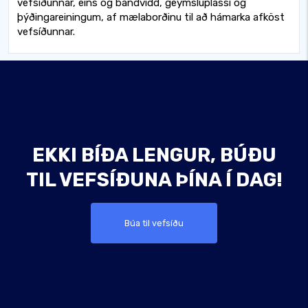
vefsíðunnar, eins og bandvídd, geymsluplássi og
þýðingareiningum, af mælaborðinu til að hámarka afköst
vefsíðunnar.
EKKI BÍÐA LENGUR, BÚÐU
TIL VEFSÍÐUNA ÞÍNA Í DAG!
Búa til vefsíðu