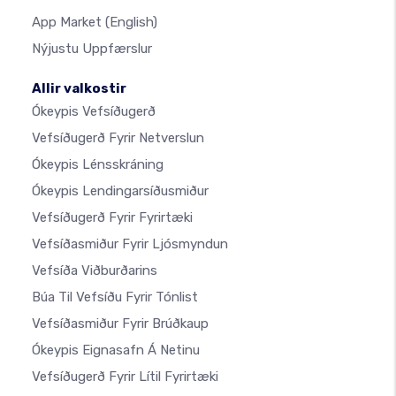
App Market
(English)
Nýjustu Uppfærslur
Allir valkostir
Ókeypis Vefsíðugerð
Vefsíðugerð Fyrir Netverslun
Ókeypis Lénsskráning
Ókeypis Lendingarsíðusmiður
Vefsíðugerð Fyrir Fyrirtæki
Vefsíðasmiður Fyrir Ljósmyndun
Vefsíða Viðburðarins
Búa Til Vefsíðu Fyrir Tónlist
Vefsíðasmiður Fyrir Brúðkaup
Ókeypis Eignasafn Á Netinu
Vefsíðugerð Fyrir Lítil Fyrirtæki