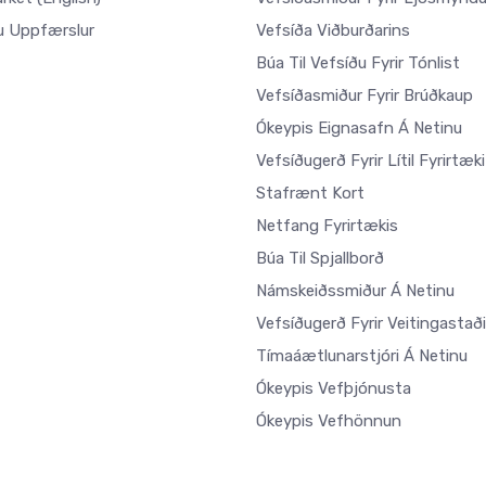
u Uppfærslur
Vefsíða Viðburðarins
Búa Til Vefsíðu Fyrir Tónlist
Vefsíðasmiður Fyrir Brúðkaup
Ókeypis Eignasafn Á Netinu
Vefsíðugerð Fyrir Lítil Fyrirtæki
Stafrænt Kort
Netfang Fyrirtækis
Búa Til Spjallborð
Námskeiðssmiður Á Netinu
Vefsíðugerð Fyrir Veitingastaði
Tímaáætlunarstjóri Á Netinu
Ókeypis Vefþjónusta
Ókeypis Vefhönnun