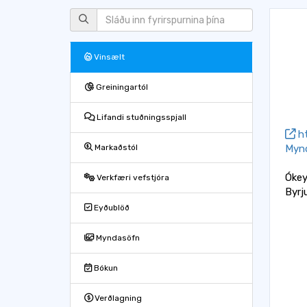
Vinsælt
Greiningartól
Lifandi stuðningsspjall
ht
Myn
Markaðstól
Ókey
Verkfæri vefstjóra
Byrj
Eyðublöð
Myndasöfn
Bókun
Verðlagning