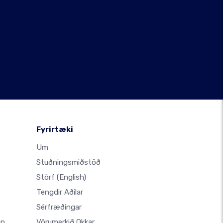
Fyrirtæki
Um
Stuðningsmiðstöð
Störf
(English)
Tengdir Aðilar
Sérfræðingar
un
Vörumerkið Okkar