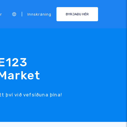
|
r
Innskráning
BYRJAÐU HÉR
E123
Market
 því við vefsíðuna þína!