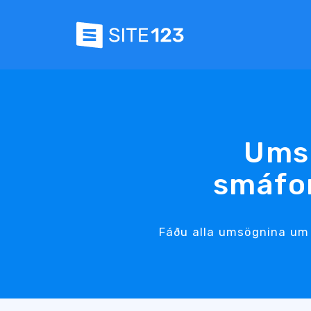
Ums
smáfo
Fáðu alla umsögnina um 