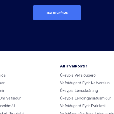
Búa til vefsíðu
Allir valkostir
íða
Ókeypis Vefsíðugerð
kar
Vefsíðugerð Fyrir Netverslun
nir
Ókeypis Lénsskráning
m Vefsíður
Ókeypis Lendingarsíðusmiður
usniðmát
Vefsíðugerð Fyrir Fyrirtæki
arket
(English)
Vefsíðasmiður Fyrir Ljósmynd