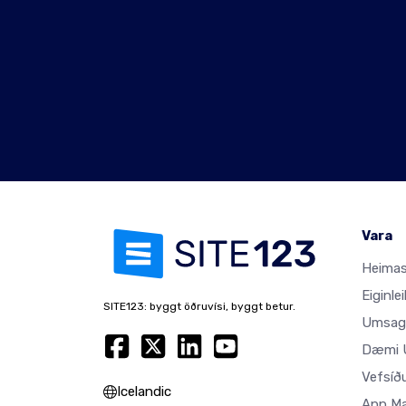
Vara
Heimas
Eiginlei
SITE123: byggt öðruvísi, byggt betur.
Umsag
Dæmi U
Vefsíð
Icelandic
App M