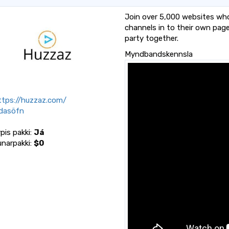
Join over 5,000 websites wh
channels in to their own pag
party together.
Myndbandskennsla
tps://huzzaz.com/
dasöfn
pis pakki:
Já
unarpakki:
$0