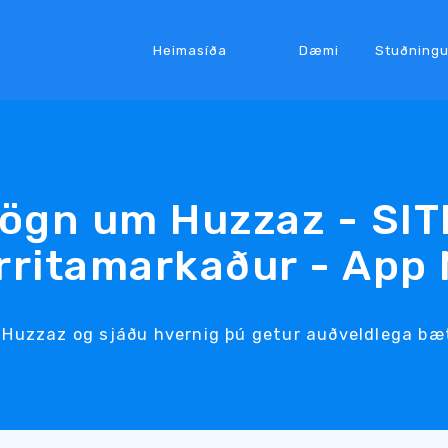
Heimasíða
Dæmi
Stuðningu
ögn um Huzzaz - SIT
rritamarkaður - App 
Huzzaz og sjáðu hvernig þú getur auðveldlega bætt