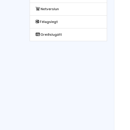
Netverslun
Félagslegt
Greiðslugátt