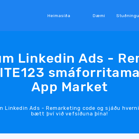
Heimasíða
Dæmi
Stuðningu
m Linkedin Ads - Re
SITE123 smáforritama
App Market
m Linkedin Ads - Remarketing code og sjáðu hverni
bætt því við vefsíðuna þína!