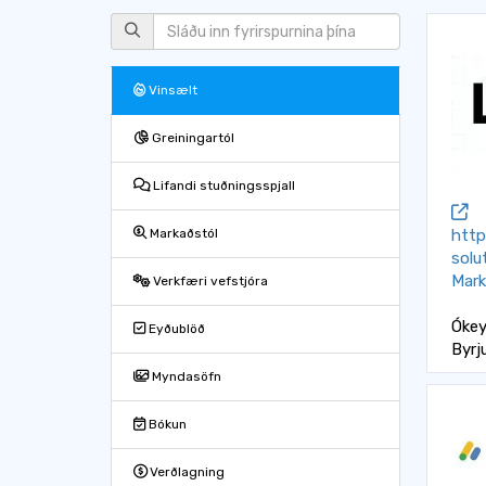
Vinsælt
Greiningartól
Lifandi stuðningsspjall
http
Markaðstól
solu
Mark
Verkfæri vefstjóra
Ókey
Eyðublöð
Byrj
Myndasöfn
Bókun
Verðlagning