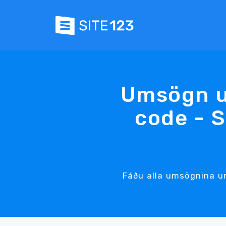
Umsögn u
code - 
Fáðu alla umsögnina u