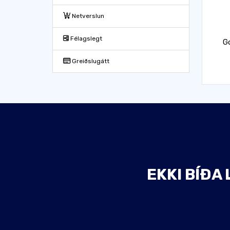
Netverslun
Félagslegt
G
Greiðslugátt
EKKI BÍÐA 