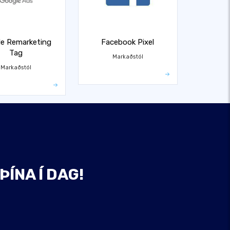
e Remarketing
Facebook Pixel
Tag
Markaðstól
Markaðstól
ÞÍNA Í DAG!