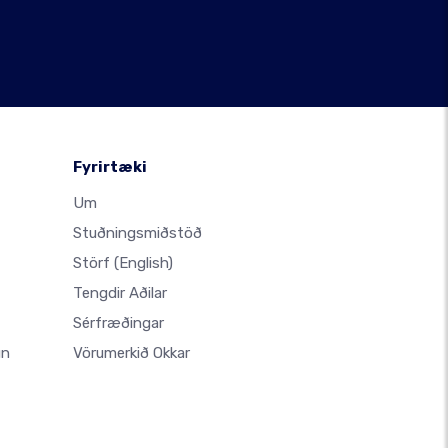
Fyrirtæki
Um
Stuðningsmiðstöð
Störf
(English)
Tengdir Aðilar
Sérfræðingar
un
Vörumerkið Okkar