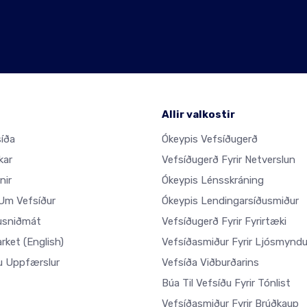
Allir valkostir
íða
Ókeypis Vefsíðugerð
kar
Vefsíðugerð Fyrir Netverslun
nir
Ókeypis Lénsskráning
m Vefsíður
Ókeypis Lendingarsíðusmiður
usniðmát
Vefsíðugerð Fyrir Fyrirtæki
arket
(English)
Vefsíðasmiður Fyrir Ljósmynd
u Uppfærslur
Vefsíða Viðburðarins
Búa Til Vefsíðu Fyrir Tónlist
Vefsíðasmiður Fyrir Brúðkaup