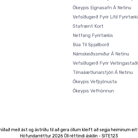
Ókeypis Eignasafn Á Netinu
Vefsíðugerð Fyrir Lítil Fyrirtæki
Stafrænt Kort
Netfang Fyrirtækis
Búa Til Spjallborð
Námskeiðssmiður Á Netinu
Vefsíðugerð Fyrir Veitingastaði
Tímaáætlunarstjóri Á Netinu
Ókeypis Vefþjónusta
Ókeypis Vefhönnun
íðað með ást og ástríðu til að gera öllum kleift að segja heiminum ei
Höfundarréttur 2026 Öll réttindi áskilin - SITE123