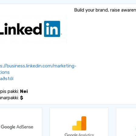
Build your brand, raise aware
s://business.linkedin.com/marketing-
tions
aðstól
pis pakki:
Nei
unarpakki:
$