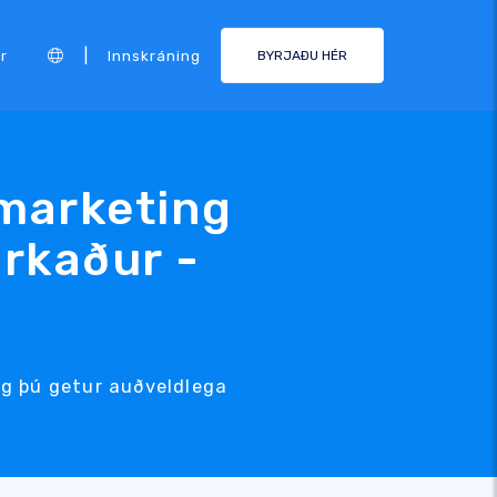
|
r
Innskráning
BYRJAÐU HÉR
marketing
rkaður -
g þú getur auðveldlega