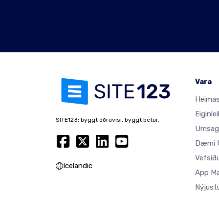
Vara
Heimas
Eiginlei
SITE123: byggt öðruvísi, byggt betur.
Umsag
Dæmi U
Vefsíð
Icelandic
App M
Nýjust