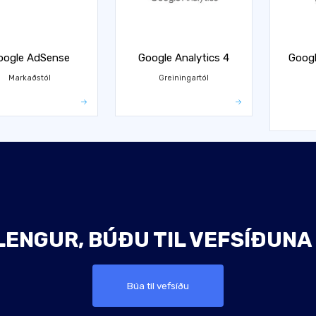
oogle AdSense
Google Analytics 4
Googl
Markaðstól
Greiningartól
LENGUR, BÚÐU TIL VEFSÍÐUNA 
Búa til vefsíðu