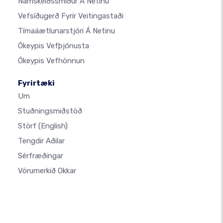
Námskeiðssmiður Á Netinu
Vefsíðugerð Fyrir Veitingastaði
Tímaáætlunarstjóri Á Netinu
Ókeypis Vefþjónusta
Ókeypis Vefhönnun
Fyrirtæki
Um
Stuðningsmiðstöð
Störf
(English)
Tengdir Aðilar
Sérfræðingar
Vörumerkið Okkar