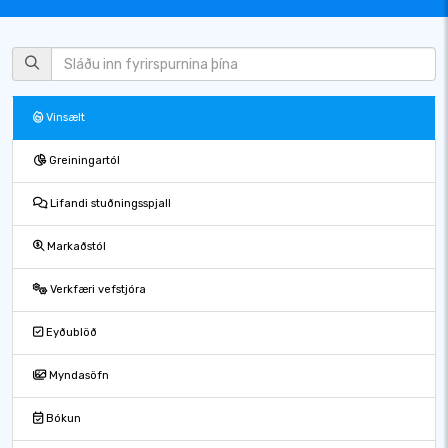
Vinsælt
Greiningartól
Lifandi stuðningsspjall
Markaðstól
Verkfæri vefstjóra
Eyðublöð
Myndasöfn
Bókun