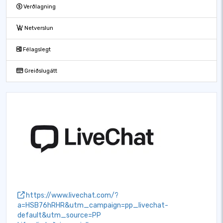
Verðlagning
Netverslun
Félagslegt
Greiðslugátt
https://www.livechat.com/?
a=HSB76hRHR&utm_campaign=pp_livechat-
default&utm_source=PP