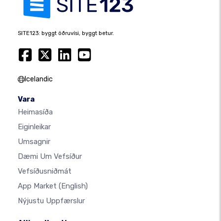
SITE123: byggt öðruvísi, byggt betur.
Icelandic
Vara
Heimasíða
Eiginleikar
Umsagnir
Dæmi Um Vefsíður
Vefsíðusniðmát
App Market
(English)
Nýjustu Uppfærslur