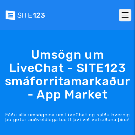
Umsögn um
LiveChat - SITE123
smáforritamarkaður
- App Market
Fáðu alla umsögnina um LiveChat og sjáðu hvernig
þú getur auðveldlega bætt því við vefsíðuna þína!