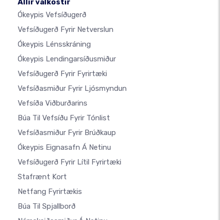
Allir valkostir
Ókeypis Vefsíðugerð
Vefsíðugerð Fyrir Netverslun
Ókeypis Lénsskráning
Ókeypis Lendingarsíðusmiður
Vefsíðugerð Fyrir Fyrirtæki
Vefsíðasmiður Fyrir Ljósmyndun
Vefsíða Viðburðarins
Búa Til Vefsíðu Fyrir Tónlist
Vefsíðasmiður Fyrir Brúðkaup
Ókeypis Eignasafn Á Netinu
Vefsíðugerð Fyrir Lítil Fyrirtæki
Stafrænt Kort
Netfang Fyrirtækis
Búa Til Spjallborð