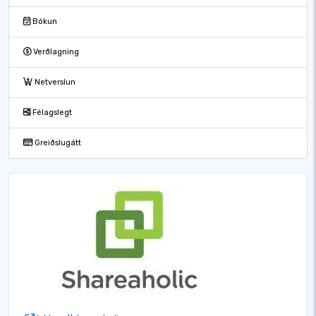
Bókun
Verðlagning
Netverslun
Félagslegt
Greiðslugátt