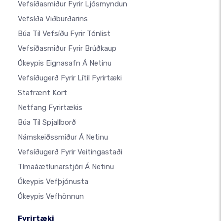
Vefsíðasmiður Fyrir Ljósmyndun
Vefsíða Viðburðarins
Búa Til Vefsíðu Fyrir Tónlist
Vefsíðasmiður Fyrir Brúðkaup
Ókeypis Eignasafn Á Netinu
Vefsíðugerð Fyrir Lítil Fyrirtæki
Stafrænt Kort
Netfang Fyrirtækis
Búa Til Spjallborð
Námskeiðssmiður Á Netinu
Vefsíðugerð Fyrir Veitingastaði
Tímaáætlunarstjóri Á Netinu
Ókeypis Vefþjónusta
Ókeypis Vefhönnun
Fyrirtæki