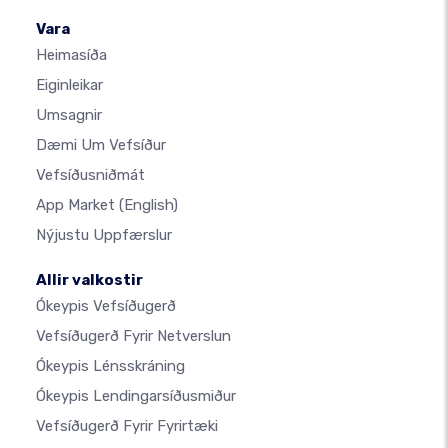
Vara
Heimasíða
Eiginleikar
Umsagnir
Dæmi Um Vefsíður
Vefsíðusniðmát
App Market
(English)
Nýjustu Uppfærslur
Allir valkostir
Ókeypis Vefsíðugerð
Vefsíðugerð Fyrir Netverslun
Ókeypis Lénsskráning
Ókeypis Lendingarsíðusmiður
Vefsíðugerð Fyrir Fyrirtæki