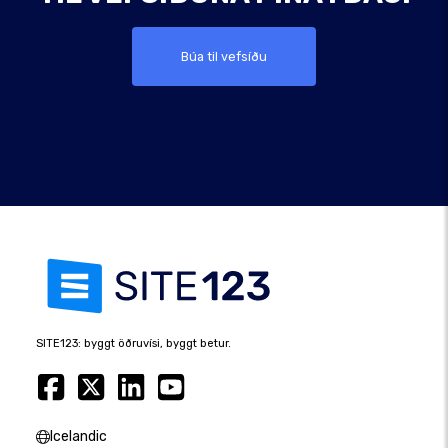
Búa til vefsíðu
SITE123: byggt öðruvísi, byggt betur.
Icelandic