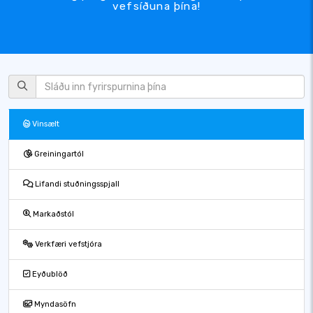
vefsíðuna þína!
Vinsælt
Greiningartól
Lifandi stuðningsspjall
Markaðstól
Verkfæri vefstjóra
Eyðublöð
Myndasöfn