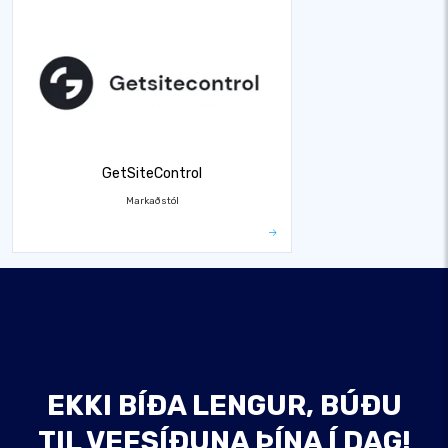
GetSiteControl
Markaðstól
EKKI BÍÐA LENGUR, BÚÐU
TIL VEFSÍÐUNA ÞÍNA Í DAG!