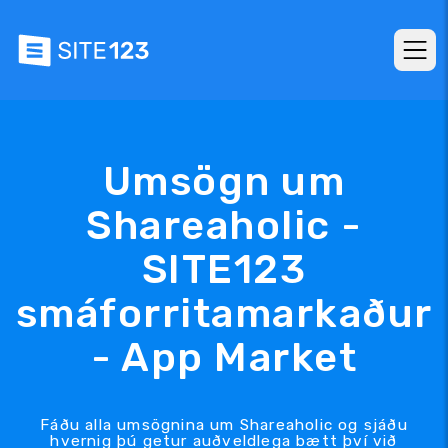
Umsögn um
Shareaholic -
SITE123
smáforritamarkaður
- App Market
Fáðu alla umsögnina um Shareaholic og sjáðu
hvernig þú getur auðveldlega bætt því við