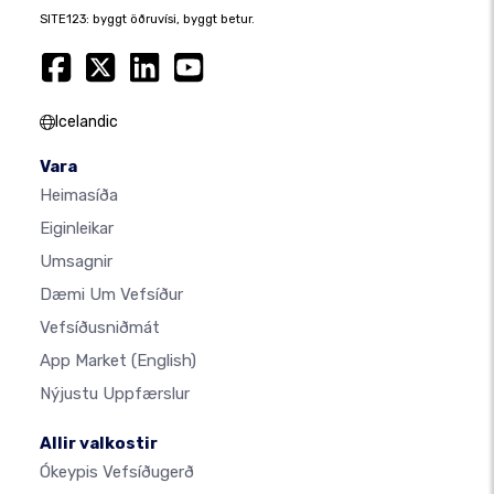
SITE123: byggt öðruvísi, byggt betur.
Icelandic
Vara
Heimasíða
Eiginleikar
Umsagnir
Dæmi Um Vefsíður
Vefsíðusniðmát
App Market
(English)
Nýjustu Uppfærslur
Allir valkostir
Ókeypis Vefsíðugerð