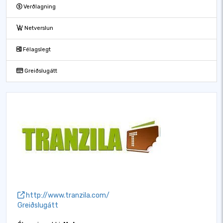
Verðlagning
Netverslun
Félagslegt
Greiðslugátt
http://www.tranzila.com/
Greiðslugátt