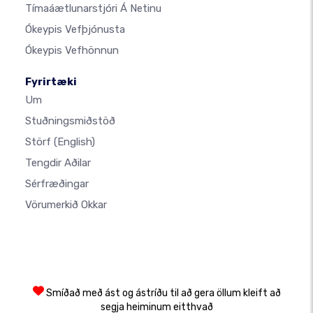
Tímaáætlunarstjóri Á Netinu
Ókeypis Vefþjónusta
Ókeypis Vefhönnun
Fyrirtæki
Um
Stuðningsmiðstöð
Störf
(English)
Tengdir Aðilar
Sérfræðingar
Vörumerkið Okkar
Smíðað með ást og ástríðu til að gera öllum kleift að
segja heiminum eitthvað