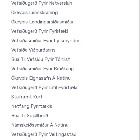
Vefsíðugerð Fyrir Netverslun
Ókeypis Lénsskráning
Ókeypis Lendingarsíðusmiður
Vefsíðugerð Fyrir Fyrirtæki
Vefsíðasmiður Fyrir Ljósmyndun
Vefsíða Viðburðarins
Búa Til Vefsíðu Fyrir Tónlist
Vefsíðasmiður Fyrir Brúðkaup
Ókeypis Eignasafn Á Netinu
Vefsíðugerð Fyrir Lítil Fyrirtæki
Stafrænt Kort
Netfang Fyrirtækis
Búa Til Spjallborð
Námskeiðssmiður Á Netinu
Vefsíðugerð Fyrir Veitingastaði