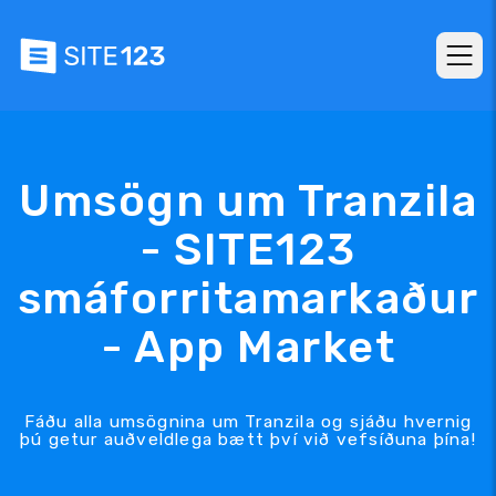
Umsögn um Tranzila
- SITE123
smáforritamarkaður
- App Market
Fáðu alla umsögnina um Tranzila og sjáðu hvernig
þú getur auðveldlega bætt því við vefsíðuna þína!