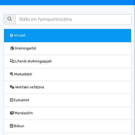
Vinsælt
Greiningartól
Lifandi stuðningsspjall
Markaðstól
Verkfæri vefstjóra
Eyðublöð
Myndasöfn
Bókun