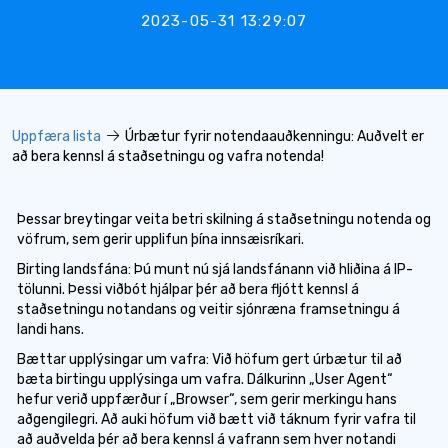
2023-05-31 13:29:07
Uppfæra lista
Úrbætur fyrir notendaauðkenningu: Auðvelt er
að bera kennsl á staðsetningu og vafra notenda!
Þessar breytingar veita betri skilning á staðsetningu notenda og
vöfrum, sem gerir upplifun þína innsæisríkari.
Birting landsfána: Þú munt nú sjá landsfánann við hliðina á IP-
tölunni. Þessi viðbót hjálpar þér að bera fljótt kennsl á
staðsetningu notandans og veitir sjónræna framsetningu á
landi hans.
Bættar upplýsingar um vafra: Við höfum gert úrbætur til að
bæta birtingu upplýsinga um vafra. Dálkurinn „User Agent“
hefur verið uppfærður í „Browser“, sem gerir merkingu hans
aðgengilegri. Að auki höfum við bætt við táknum fyrir vafra til
að auðvelda þér að bera kennsl á vafrann sem hver notandi