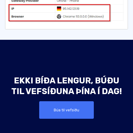
EKKI BÍÐA LENGUR, BÚÐU
TIL VEFSÍÐUNA ÞÍNA Í DAG!
Búa til vefsíðu