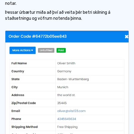
notar.
Þessar úrbætur miða að því að veita þér betri skilning á
staðsetningu og vöfrum notenda þinna.