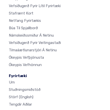
Vefsíðugerð Fyrir Lítil Fyrirtæki
Stafrænt Kort
Netfang Fyrirtækis
Búa Til Spjallborð
Námskeiðssmiður Á Netinu
Vefsíðugerð Fyrir Veitingastaði
Tímaáætlunarstjóri Á Netinu
Ókeypis Vefþjónusta
Ókeypis Vefhönnun
Fyrirtæki
Um
Stuðningsmiðstöð
Störf
(English)
Tengdir Aðilar