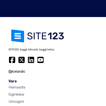
SITE123: byggt öðruvísi, byggt betur.
Icelandic
Vara
Heimasíða
Eiginleikar
Umsagnir