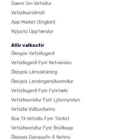
Dæmi Um Vefsíður
Vefsíðusniðmát
App Market
(English)
Nýjustu Uppfærslur
Allir valkostir
Ókeypis Vefsíðugerð
Vefsíðugerð Fyrir Netverslun
Ókeypis Lénsskráning
Ókeypis Lendingarsíðusmiður
Vefsíðugerð Fyrir Fyrirtæki
Vefsíðasmiður Fyrir Ljósmyndun
Vefsíða Viðburðarins
Búa Til Vefsíðu Fyrir Tónlist
Vefsíðasmiður Fyrir Brúðkaup
Ókeypis Eignasafn Á Netinu