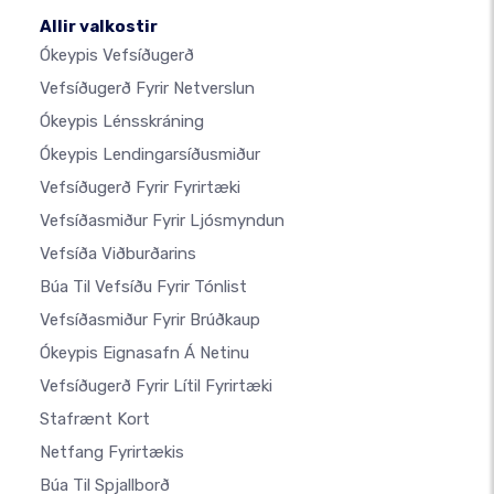
Allir valkostir
Ókeypis Vefsíðugerð
Vefsíðugerð Fyrir Netverslun
Ókeypis Lénsskráning
Ókeypis Lendingarsíðusmiður
Vefsíðugerð Fyrir Fyrirtæki
Vefsíðasmiður Fyrir Ljósmyndun
Vefsíða Viðburðarins
Búa Til Vefsíðu Fyrir Tónlist
Vefsíðasmiður Fyrir Brúðkaup
Ókeypis Eignasafn Á Netinu
Vefsíðugerð Fyrir Lítil Fyrirtæki
Stafrænt Kort
Netfang Fyrirtækis
Búa Til Spjallborð