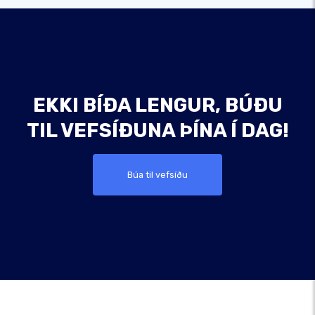
EKKI BÍÐA LENGUR, BÚÐU
TIL VEFSÍÐUNA ÞÍNA Í DAG!
Búa til vefsíðu