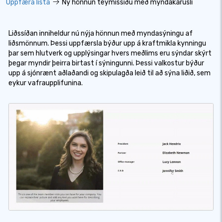
Uppfæra lista
Ný hönnun teymissíðu með myndakarúsli
Liðssíðan inniheldur nú nýja hönnun með myndasýningu af
liðsmönnum. Þessi uppfærsla býður upp á kraftmikla kynningu
þar sem hlutverk og upplýsingar hvers meðlims eru sýndar skýrt
þegar myndir þeirra birtast í sýningunni. Þessi valkostur býður
upp á sjónrænt aðlaðandi og skipulagða leið til að sýna liðið, sem
eykur vafraupplifunina.