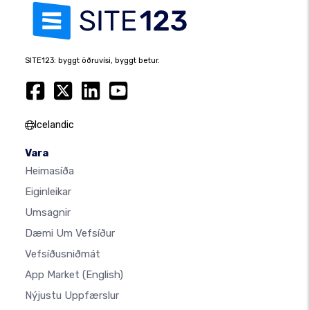
SITE123: byggt öðruvísi, byggt betur.
Icelandic
Vara
Heimasíða
Eiginleikar
Umsagnir
Dæmi Um Vefsíður
Vefsíðusniðmát
App Market
(English)
Nýjustu Uppfærslur