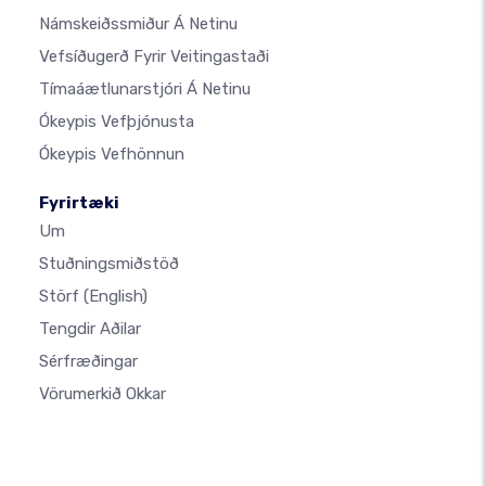
Námskeiðssmiður Á Netinu
Vefsíðugerð Fyrir Veitingastaði
Tímaáætlunarstjóri Á Netinu
Ókeypis Vefþjónusta
Ókeypis Vefhönnun
Fyrirtæki
Um
Stuðningsmiðstöð
Störf
(English)
Tengdir Aðilar
Sérfræðingar
Vörumerkið Okkar