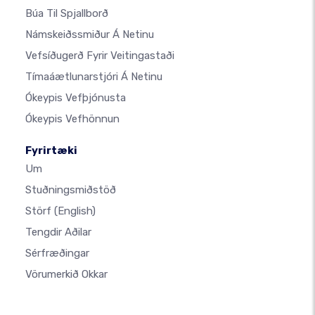
Búa Til Spjallborð
Námskeiðssmiður Á Netinu
Vefsíðugerð Fyrir Veitingastaði
Tímaáætlunarstjóri Á Netinu
Ókeypis Vefþjónusta
Ókeypis Vefhönnun
Fyrirtæki
Um
Stuðningsmiðstöð
Störf
(English)
Tengdir Aðilar
Sérfræðingar
Vörumerkið Okkar