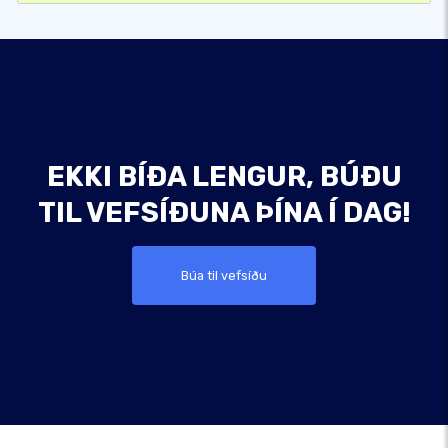
EKKI BÍÐA LENGUR, BÚÐU
TIL VEFSÍÐUNA ÞÍNA Í DAG!
Búa til vefsíðu