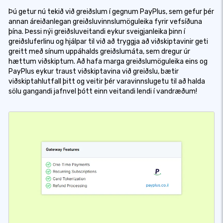
Þú getur nú tekið við greiðslum í gegnum PayPlus, sem gefur þér
annan áreiðanlegan greiðsluvinnslumöguleika fyrir vefsíðuna
þína. Þessi nýi greiðsluveitandi eykur sveigjanleika þinn í
greiðsluferlinu og hjálpar til við að tryggja að viðskiptavinir geti
greitt með sínum uppáhalds greiðslumáta, sem dregur úr
hættum viðskiptum. Að hafa marga greiðslumöguleika eins og
PayPlus eykur traust viðskiptavina við greiðslu, bætir
viðskiptahlutfall þitt og veitir þér varavinnslugetu til að halda
sölu gangandi jafnvel þótt einn veitandi lendi í vandræðum!