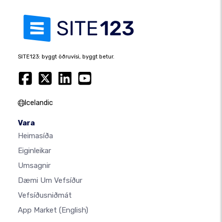
SITE123: byggt öðruvísi, byggt betur.
Icelandic
Vara
Heimasíða
Eiginleikar
Umsagnir
Dæmi Um Vefsíður
Vefsíðusniðmát
App Market
(English)