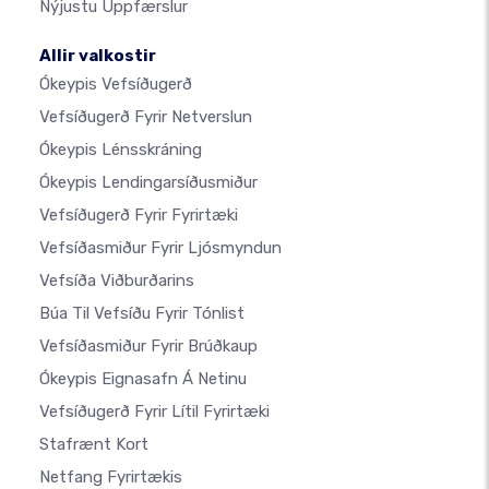
Nýjustu Uppfærslur
Allir valkostir
Ókeypis Vefsíðugerð
Vefsíðugerð Fyrir Netverslun
Ókeypis Lénsskráning
Ókeypis Lendingarsíðusmiður
Vefsíðugerð Fyrir Fyrirtæki
Vefsíðasmiður Fyrir Ljósmyndun
Vefsíða Viðburðarins
Búa Til Vefsíðu Fyrir Tónlist
Vefsíðasmiður Fyrir Brúðkaup
Ókeypis Eignasafn Á Netinu
Vefsíðugerð Fyrir Lítil Fyrirtæki
Stafrænt Kort
Netfang Fyrirtækis