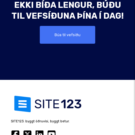
EKKI BÍÐA LENGUR, BÚÐU
TIL VEFSÍÐUNA ÞÍNA Í DAG!
Búa til vefsíðu
SITE123: byggt öðruvísi, byggt betur.