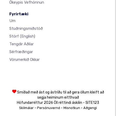
Ókeypis Vefhönnun
Fyrirtæki
Um
Stuðningsmiðstöð
Störf
(English)
Tengdir Aðilar
Sérfræðingar
Vörumerkið Okkar
Smíðað með ást og ástríðu til að gera öllum kleift að
segja heiminum eitthvað
Höfundarréttur 2026 Öll réttindi áskilin - SITE123
-
-
-
Skilmálar
Persónuvernd
Misnotkun
Aðgengi