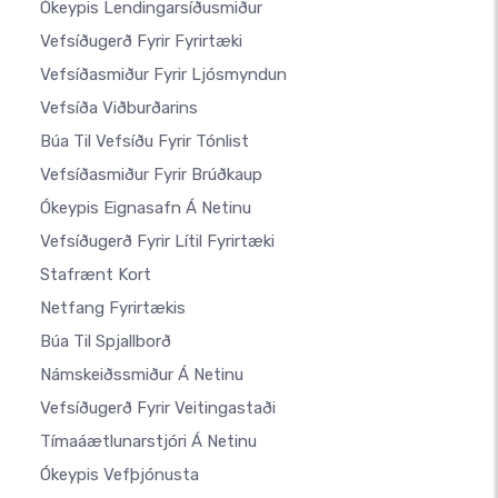
Ókeypis Lendingarsíðusmiður
Vefsíðugerð Fyrir Fyrirtæki
Vefsíðasmiður Fyrir Ljósmyndun
Vefsíða Viðburðarins
Búa Til Vefsíðu Fyrir Tónlist
Vefsíðasmiður Fyrir Brúðkaup
Ókeypis Eignasafn Á Netinu
Vefsíðugerð Fyrir Lítil Fyrirtæki
Stafrænt Kort
Netfang Fyrirtækis
Búa Til Spjallborð
Námskeiðssmiður Á Netinu
Vefsíðugerð Fyrir Veitingastaði
Tímaáætlunarstjóri Á Netinu
Ókeypis Vefþjónusta