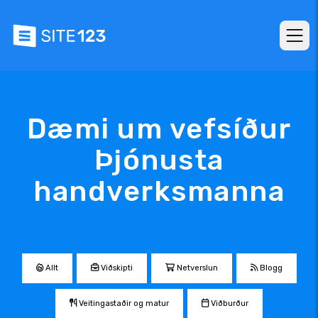
Dæmi um vefsíður
Þjónusta
handverksmanna
Allt
Viðskipti
Netverslun
Blogg
Veitingastaðir og matur
Viðburður