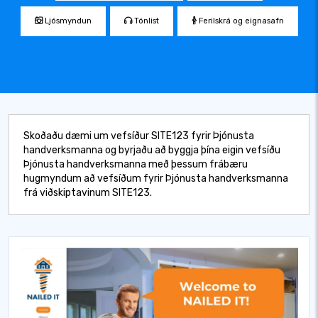
Ljósmyndun
Tónlist
Ferilskrá og eignasafn
Skoðaðu dæmi um vefsíður SITE123 fyrir Þjónusta
handverksmanna og byrjaðu að byggja þína eigin vefsíðu
Þjónusta handverksmanna með þessum frábæru
hugmyndum að vefsíðum fyrir Þjónusta handverksmanna
frá viðskiptavinum SITE123.