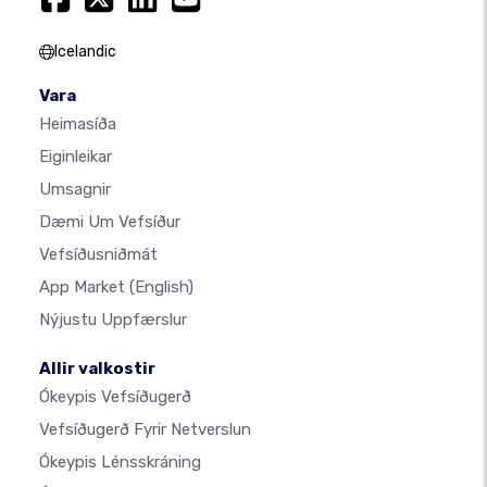
Icelandic
Vara
Heimasíða
Eiginleikar
Umsagnir
Dæmi Um Vefsíður
Vefsíðusniðmát
App Market
(English)
Nýjustu Uppfærslur
Allir valkostir
Ókeypis Vefsíðugerð
Vefsíðugerð Fyrir Netverslun
Ókeypis Lénsskráning