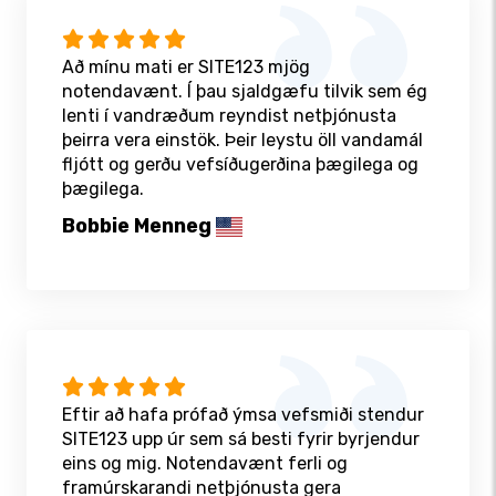
Að mínu mati er SITE123 mjög
notendavænt. Í þau sjaldgæfu tilvik sem ég
lenti í vandræðum reyndist netþjónusta
þeirra vera einstök. Þeir leystu öll vandamál
fljótt og gerðu vefsíðugerðina þægilega og
þægilega.
Bobbie Menneg
Eftir að hafa prófað ýmsa vefsmiði stendur
SITE123 upp úr sem sá besti fyrir byrjendur
eins og mig. Notendavænt ferli og
framúrskarandi netþjónusta gera