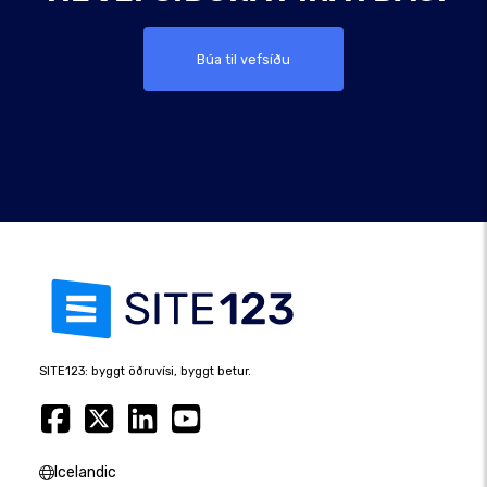
Búa til vefsíðu
SITE123: byggt öðruvísi, byggt betur.
Icelandic