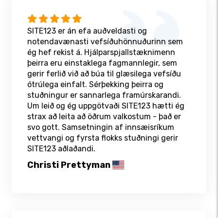
SITE123 er án efa auðveldasti og
notendavænasti vefsíðuhönnuðurinn sem
ég hef rekist á. Hjálparspjallstæknimenn
þeirra eru einstaklega fagmannlegir, sem
gerir ferlið við að búa til glæsilega vefsíðu
ótrúlega einfalt. Sérþekking þeirra og
stuðningur er sannarlega framúrskarandi.
Um leið og ég uppgötvaði SITE123 hætti ég
strax að leita að öðrum valkostum - það er
svo gott. Samsetningin af innsæisríkum
vettvangi og fyrsta flokks stuðningi gerir
SITE123 aðlaðandi.
Christi Prettyman