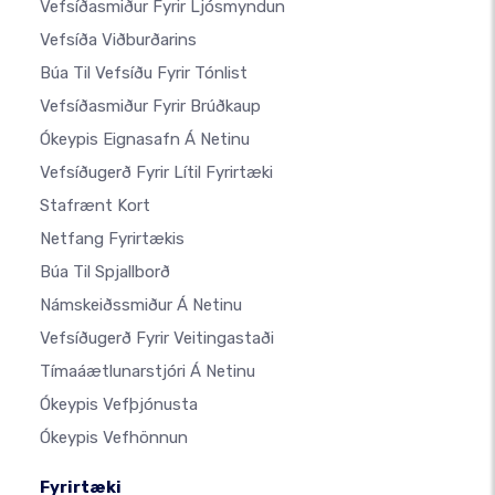
Vefsíðasmiður Fyrir Ljósmyndun
Vefsíða Viðburðarins
Búa Til Vefsíðu Fyrir Tónlist
Vefsíðasmiður Fyrir Brúðkaup
Ókeypis Eignasafn Á Netinu
Vefsíðugerð Fyrir Lítil Fyrirtæki
Stafrænt Kort
Netfang Fyrirtækis
Búa Til Spjallborð
Námskeiðssmiður Á Netinu
Vefsíðugerð Fyrir Veitingastaði
Tímaáætlunarstjóri Á Netinu
Ókeypis Vefþjónusta
Ókeypis Vefhönnun
Fyrirtæki