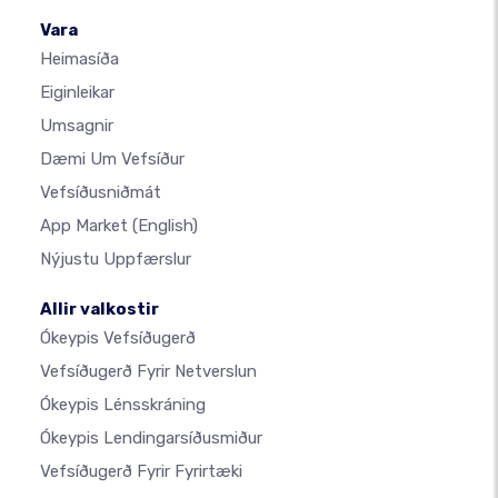
Vara
Heimasíða
Eiginleikar
Umsagnir
Dæmi Um Vefsíður
Vefsíðusniðmát
App Market
(English)
Nýjustu Uppfærslur
Allir valkostir
Ókeypis Vefsíðugerð
Vefsíðugerð Fyrir Netverslun
Ókeypis Lénsskráning
Ókeypis Lendingarsíðusmiður
Vefsíðugerð Fyrir Fyrirtæki