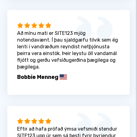
Að mínu mati er SITE123 mjög
notendavænt. Í þau sjaldgæfu tilvik sem ég
lenti í vandræðum reyndist netþjónusta
þeirra vera einstök. Þeir leystu öll vandamál
fljótt og gerðu vefsíðugerðina þægilega og
þægilega.
Bobbie Menneg
Eftir að hafa prófað ýmsa vefsmiði stendur
SITE123 upp úr sem sá besti fyrir byrjendur