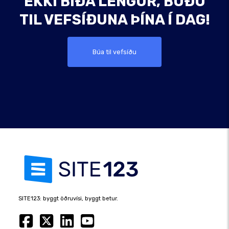
EKKI BÍÐA LENGUR, BÚÐU
TIL VEFSÍÐUNA ÞÍNA Í DAG!
Búa til vefsíðu
SITE123: byggt öðruvísi, byggt betur.