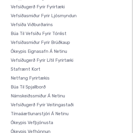
Vefsíðugerð Fyrir Fyrirtæki
Vefsíðasmiður Fyrir Ljósmyndun
Vefsíða Viðburðarins
Búa Til Vefsíðu Fyrir Tónlist
Vefsíðasmiður Fyrir Brúðkaup
Ókeypis Eignasafn Á Netinu
Vefsíðugerð Fyrir Lítil Fyrirtæki
Stafrænt Kort
Netfang Fyrirtækis
Búa Til Spjallborð
Námskeiðssmiður Á Netinu
Vefsíðugerð Fyrir Veitingastaði
Tímaáætlunarstjóri Á Netinu
Ókeypis Vefþjónusta
Ókeypis Vefhönnun