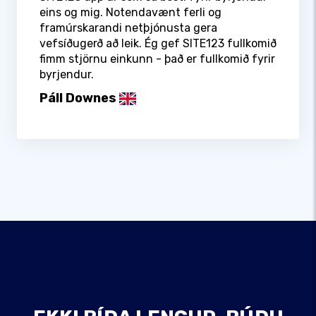
eins og mig. Notendavænt ferli og
framúrskarandi netþjónusta gera
vefsíðugerð að leik. Ég gef SITE123 fullkomið
fimm stjörnu einkunn - það er fullkomið fyrir
byrjendur.
Páll Downes