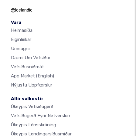
Icelandic
Vara
Heimasíða
Eiginleikar
Umsagnir
Dæmi Um Vefsíður
Vefsíðusniðmát
App Market
(English)
Nýjustu Uppfærslur
Allir valkostir
Ókeypis Vefsíðugerð
Vefsíðugerð Fyrir Netverslun
Ókeypis Lénsskráning
Ókeypis Lendingarsíðusmiður