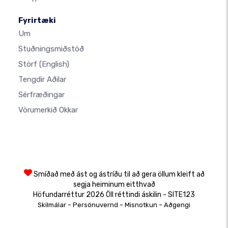
Fyrirtæki
Um
Stuðningsmiðstöð
Störf
(English)
Tengdir Aðilar
Sérfræðingar
Vörumerkið Okkar
Smíðað með ást og ástríðu til að gera öllum kleift að
segja heiminum eitthvað
Höfundarréttur 2026 Öll réttindi áskilin - SITE123
-
-
-
Skilmálar
Persónuvernd
Misnotkun
Aðgengi