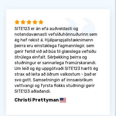
SITE123 er án efa auðveldasti og
notendavænasti vefsíðuhönnuðurinn sem
ég hef rekist á. Hjálparspjallstæknimenn
þeirra eru einstaklega fagmannlegir, sem
gerir ferlið við að búa til glæsilega vefsíðu
ótrúlega einfalt. Sérþekking þeirra og
stuðningur er sannarlega framúrskarandi.
Um leið og ég uppgötvaði SITE123 hætti ég
strax að leita að öðrum valkostum - það er
svo gott. Samsetningin af innsæisríkum
vettvangi og fyrsta flokks stuðningi gerir
SITE123 aðlaðandi.
Christi Prettyman