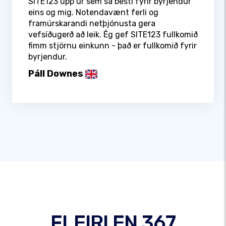
SITE123 upp úr sem sá besti fyrir byrjendur
eins og mig. Notendavænt ferli og
framúrskarandi netþjónusta gera
vefsíðugerð að leik. Ég gef SITE123 fullkomið
fimm stjörnu einkunn - það er fullkomið fyrir
byrjendur.
Páll Downes
FLEIRI EN 367