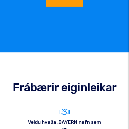
Frábærir eiginleikar
Veldu hvaða .BAYERN nafn sem
er