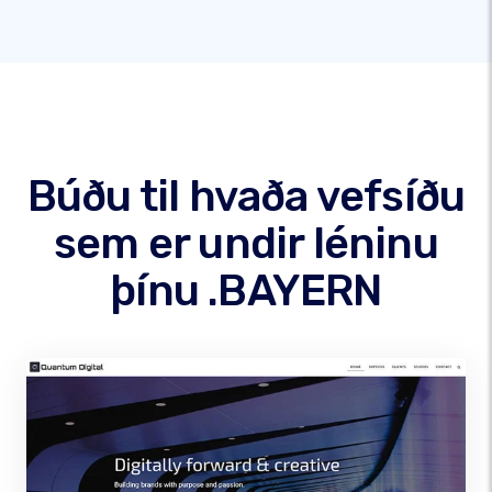
Búðu til hvaða vefsíðu
sem er undir léninu
þínu .BAYERN