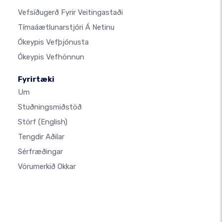
Vefsíðugerð Fyrir Veitingastaði
Tímaáætlunarstjóri Á Netinu
Ókeypis Vefþjónusta
Ókeypis Vefhönnun
Fyrirtæki
Um
Stuðningsmiðstöð
Störf
(English)
Tengdir Aðilar
Sérfræðingar
Vörumerkið Okkar