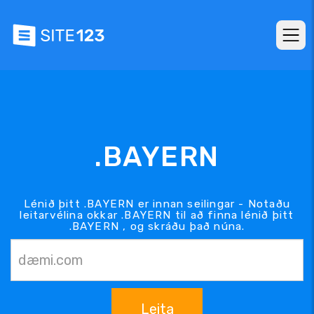
.BAYERN
Lénið þitt .BAYERN er innan seilingar - Notaðu
leitarvélina okkar .BAYERN til að finna lénið þitt
.BAYERN , og skráðu það núna.
Leita