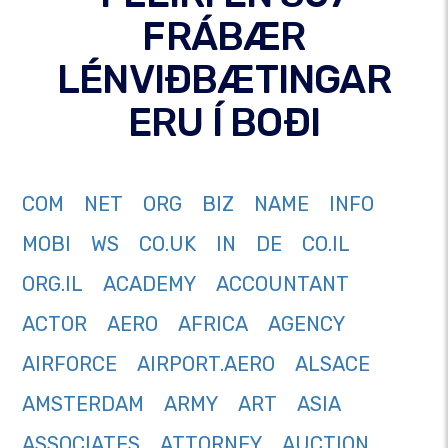
FRÁBÆR
LÉNVIÐBÆTINGAR
ERU Í BOÐI
COM
NET
ORG
BIZ
NAME
INFO
MOBI
WS
CO.UK
IN
DE
CO.IL
ORG.IL
ACADEMY
ACCOUNTANT
ACTOR
AERO
AFRICA
AGENCY
AIRFORCE
AIRPORT.AERO
ALSACE
AMSTERDAM
ARMY
ART
ASIA
ASSOCIATES
ATTORNEY
AUCTION