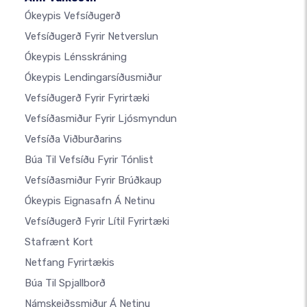
Ókeypis Vefsíðugerð
Vefsíðugerð Fyrir Netverslun
Ókeypis Lénsskráning
Ókeypis Lendingarsíðusmiður
Vefsíðugerð Fyrir Fyrirtæki
Vefsíðasmiður Fyrir Ljósmyndun
Vefsíða Viðburðarins
Búa Til Vefsíðu Fyrir Tónlist
Vefsíðasmiður Fyrir Brúðkaup
Ókeypis Eignasafn Á Netinu
Vefsíðugerð Fyrir Lítil Fyrirtæki
Stafrænt Kort
Netfang Fyrirtækis
Búa Til Spjallborð
Námskeiðssmiður Á Netinu