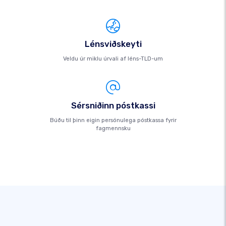
Lénsviðskeyti
Veldu úr miklu úrvali af léns-TLD-um
Sérsniðinn póstkassi
Búðu til þinn eigin persónulega póstkassa fyrir
fagmennsku