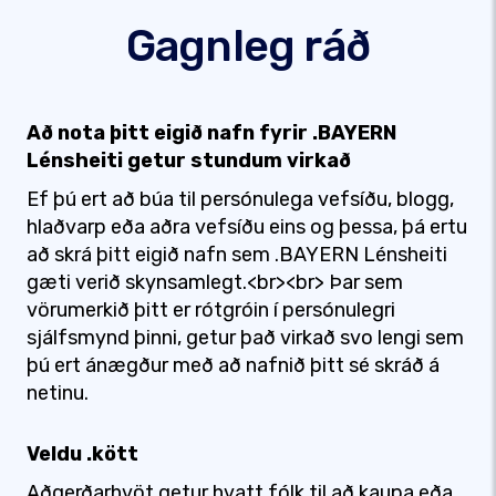
Gagnleg ráð
Að nota þitt eigið nafn fyrir .BAYERN
Lénsheiti getur stundum virkað
Ef þú ert að búa til persónulega vefsíðu, blogg,
hlaðvarp eða aðra vefsíðu eins og þessa, þá ertu
að skrá þitt eigið nafn sem .BAYERN Lénsheiti
gæti verið skynsamlegt.<br><br> Þar sem
vörumerkið þitt er rótgróin í persónulegri
sjálfsmynd þinni, getur það virkað svo lengi sem
þú ert ánægður með að nafnið þitt sé skráð á
netinu.
Veldu .kött
Aðgerðarhvöt getur hvatt fólk til að kaupa eða