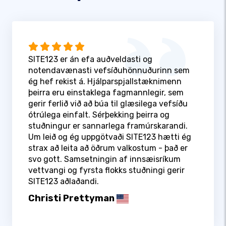
SITE123 er án efa auðveldasti og
notendavænasti vefsíðuhönnuðurinn sem
ég hef rekist á. Hjálparspjallstæknimenn
þeirra eru einstaklega fagmannlegir, sem
gerir ferlið við að búa til glæsilega vefsíðu
ótrúlega einfalt. Sérþekking þeirra og
stuðningur er sannarlega framúrskarandi.
Um leið og ég uppgötvaði SITE123 hætti ég
strax að leita að öðrum valkostum - það er
svo gott. Samsetningin af innsæisríkum
vettvangi og fyrsta flokks stuðningi gerir
SITE123 aðlaðandi.
Christi Prettyman