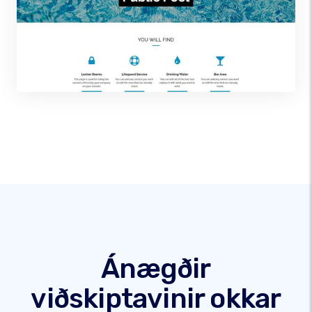
Ánægðir
viðskiptavinir okkar