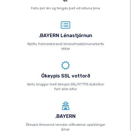
Fáðu þér lén og tengdu það við síðuna þína
.BAYERN Lénastjórnun
Njóttu framúrskarandi lénsnafnastjórnunarkerfis
okkar
Ókeypis SSL vottorð
Vertu öruggur með ókeypis SSL/HTTPS dulkóðun
fyrir allar síður
.BAYERN
Ókeypis lénsvernd verndar viðkvæmar upplýsingar
þínar