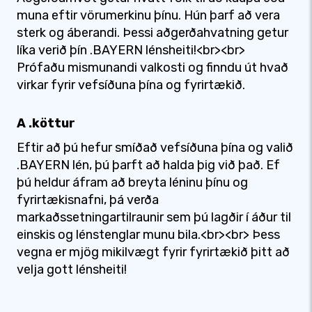
muna eftir vörumerkinu þínu. Hún þarf að vera
sterk og áberandi. Þessi aðgerðahvatning getur
líka verið þín .BAYERN lénsheiti!<br><br>
Prófaðu mismunandi valkosti og finndu út hvað
virkar fyrir vefsíðuna þína og fyrirtækið.
A .köttur
Eftir að þú hefur smíðað vefsíðuna þína og valið
.BAYERN lén, þú þarft að halda þig við það. Ef
þú heldur áfram að breyta léninu þínu og
fyrirtækisnafni, þá verða
markaðssetningartilraunir sem þú lagðir í áður til
einskis og lénstenglar munu bila.<br><br> Þess
vegna er mjög mikilvægt fyrir fyrirtækið þitt að
velja gott lénsheiti!