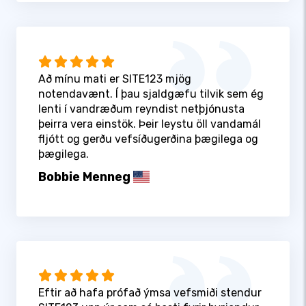
Að mínu mati er SITE123 mjög
notendavænt. Í þau sjaldgæfu tilvik sem ég
lenti í vandræðum reyndist netþjónusta
þeirra vera einstök. Þeir leystu öll vandamál
fljótt og gerðu vefsíðugerðina þægilega og
þægilega.
Bobbie Menneg
Eftir að hafa prófað ýmsa vefsmiði stendur