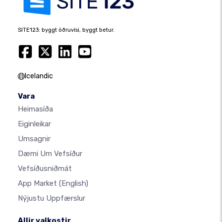
SITE123: byggt öðruvísi, byggt betur.
Icelandic
Vara
Heimasíða
Eiginleikar
Umsagnir
Dæmi Um Vefsíður
Vefsíðusniðmát
App Market
(English)
Nýjustu Uppfærslur
Allir valkostir