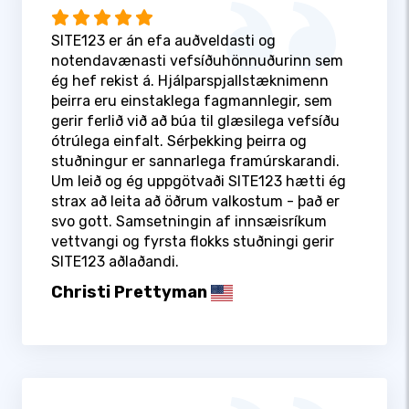
SITE123 er án efa auðveldasti og
notendavænasti vefsíðuhönnuðurinn sem
ég hef rekist á. Hjálparspjallstæknimenn
þeirra eru einstaklega fagmannlegir, sem
gerir ferlið við að búa til glæsilega vefsíðu
ótrúlega einfalt. Sérþekking þeirra og
stuðningur er sannarlega framúrskarandi.
Um leið og ég uppgötvaði SITE123 hætti ég
strax að leita að öðrum valkostum - það er
svo gott. Samsetningin af innsæisríkum
vettvangi og fyrsta flokks stuðningi gerir
SITE123 aðlaðandi.
Christi Prettyman