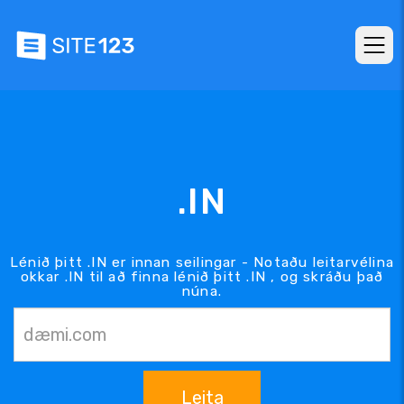
.IN
Lénið þitt .IN er innan seilingar - Notaðu leitarvélina
okkar .IN til að finna lénið þitt .IN , og skráðu það
núna.
Leita