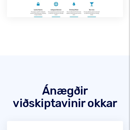
Ánægðir
viðskiptavinir okkar