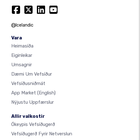
Icelandic
Vara
Heimasíða
Eiginleikar
Umsagnir
Dæmi Um Vefsíður
Vefsíðusniðmát
App Market
(English)
Nýjustu Uppfærslur
Allir valkostir
Ókeypis Vefsíðugerð
Vefsíðugerð Fyrir Netverslun