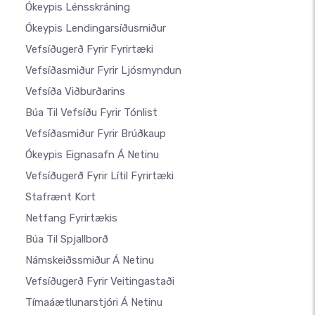
Ókeypis Lénsskráning
Ókeypis Lendingarsíðusmiður
Vefsíðugerð Fyrir Fyrirtæki
Vefsíðasmiður Fyrir Ljósmyndun
Vefsíða Viðburðarins
Búa Til Vefsíðu Fyrir Tónlist
Vefsíðasmiður Fyrir Brúðkaup
Ókeypis Eignasafn Á Netinu
Vefsíðugerð Fyrir Lítil Fyrirtæki
Stafrænt Kort
Netfang Fyrirtækis
Búa Til Spjallborð
Námskeiðssmiður Á Netinu
Vefsíðugerð Fyrir Veitingastaði
Tímaáætlunarstjóri Á Netinu