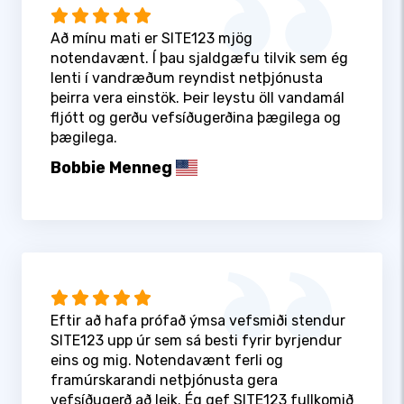
Að mínu mati er SITE123 mjög
notendavænt. Í þau sjaldgæfu tilvik sem ég
lenti í vandræðum reyndist netþjónusta
þeirra vera einstök. Þeir leystu öll vandamál
fljótt og gerðu vefsíðugerðina þægilega og
þægilega.
Bobbie Menneg
Eftir að hafa prófað ýmsa vefsmiði stendur
SITE123 upp úr sem sá besti fyrir byrjendur
eins og mig. Notendavænt ferli og
framúrskarandi netþjónusta gera
vefsíðugerð að leik. Ég gef SITE123 fullkomið