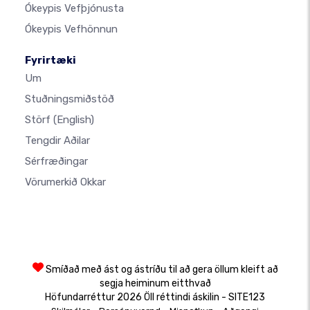
Ókeypis Vefþjónusta
Ókeypis Vefhönnun
Fyrirtæki
Um
Stuðningsmiðstöð
Störf
(English)
Tengdir Aðilar
Sérfræðingar
Vörumerkið Okkar
Smíðað með ást og ástríðu til að gera öllum kleift að
segja heiminum eitthvað
Höfundarréttur 2026 Öll réttindi áskilin - SITE123