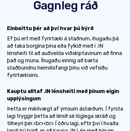
Gagnleg ráð
Einbeittu þér að því hvar þú býrð
Ef þú ert með fyrirtæki á staðnum, íhugaðu þá
að taka borgina þína eða fylkið með í .IN
lénsheiti til að auðvelda viðskiptavinum að finna
það og muna. Íhugaðu einnig að bæta
staðbundnu heimilisfangi þínu við vefsíðu
fyrirtækisins.
Kauptu alltaf .IN lénsheiti með þínum eigin
upplýsingum
Þetta er mikilvægt af ýmsum ástæðum. Í fyrsta
lagi tryggir þetta að lénið sé löglega skráð og
tilheyri þér.<br><br> Í öðru lagi, eftir því í hvaða
landi þú býrð, er að kaupa .IN Lén með þínum