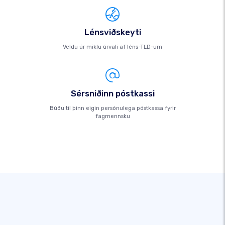
Lénsviðskeyti
Veldu úr miklu úrvali af léns-TLD-um
Sérsniðinn póstkassi
Búðu til þinn eigin persónulega póstkassa fyrir
fagmennsku