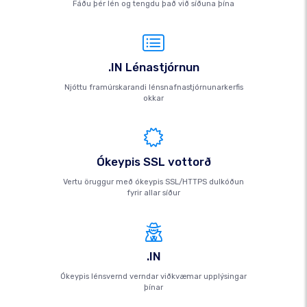
Fáðu þér lén og tengdu það við síðuna þína
.IN Lénastjórnun
Njóttu framúrskarandi lénsnafnastjórnunarkerfis
okkar
Ókeypis SSL vottorð
Vertu öruggur með ókeypis SSL/HTTPS dulkóðun
fyrir allar síður
.IN
Ókeypis lénsvernd verndar viðkvæmar upplýsingar
þínar