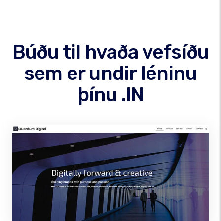
Búðu til hvaða vefsíðu
sem er undir léninu
þínu .IN