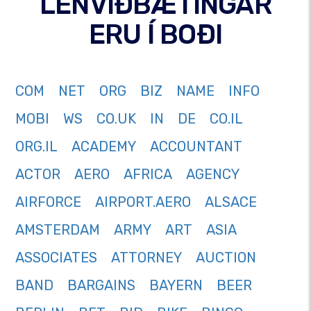
LÉNVIÐBÆTINGAR
ERU Í BOÐI
COM
NET
ORG
BIZ
NAME
INFO
MOBI
WS
CO.UK
IN
DE
CO.IL
ORG.IL
ACADEMY
ACCOUNTANT
ACTOR
AERO
AFRICA
AGENCY
AIRFORCE
AIRPORT.AERO
ALSACE
AMSTERDAM
ARMY
ART
ASIA
ASSOCIATES
ATTORNEY
AUCTION
BAND
BARGAINS
BAYERN
BEER