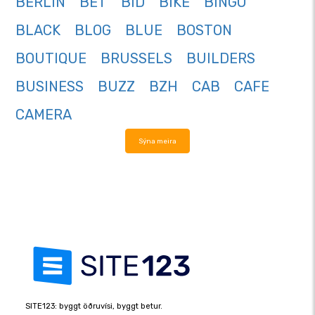
BERLIN
BET
BID
BIKE
BINGO
BLACK
BLOG
BLUE
BOSTON
BOUTIQUE
BRUSSELS
BUILDERS
BUSINESS
BUZZ
BZH
CAB
CAFE
CAMERA
Sýna meira
SITE123: byggt öðruvísi, byggt betur.