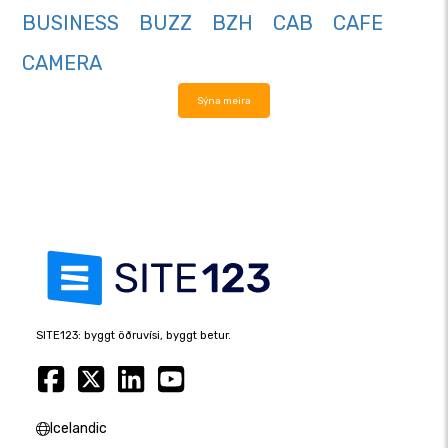
BUSINESS
BUZZ
BZH
CAB
CAFE
CAMERA
Sýna meira
SITE123: byggt öðruvísi, byggt betur.
Icelandic