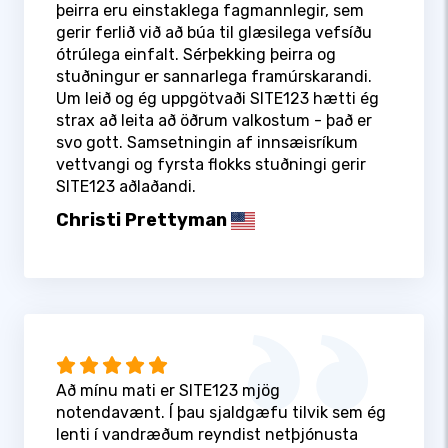
þeirra eru einstaklega fagmannlegir, sem
gerir ferlið við að búa til glæsilega vefsíðu
ótrúlega einfalt. Sérþekking þeirra og
stuðningur er sannarlega framúrskarandi.
Um leið og ég uppgötvaði SITE123 hætti ég
strax að leita að öðrum valkostum - það er
svo gott. Samsetningin af innsæisríkum
vettvangi og fyrsta flokks stuðningi gerir
SITE123 aðlaðandi.
Christi Prettyman
Að mínu mati er SITE123 mjög
notendavænt. Í þau sjaldgæfu tilvik sem ég
lenti í vandræðum reyndist netþjónusta