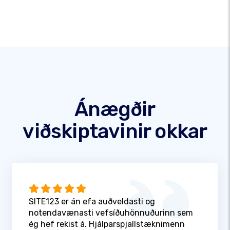
Ánægðir
viðskiptavinir okkar
SITE123 er án efa auðveldasti og
notendavænasti vefsíðuhönnuðurinn sem
ég hef rekist á. Hjálparspjallstæknimenn