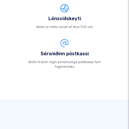
Lénsviðskeyti
Veldu úr miklu úrvali af léns-TLD-um
Sérsniðinn póstkassi
Búðu til þinn eigin persónulega póstkassa fyrir
fagmennsku