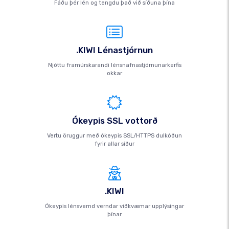
Fáðu þér lén og tengdu það við síðuna þína
.KIWI Lénastjórnun
Njóttu framúrskarandi lénsnafnastjórnunarkerfis
okkar
Ókeypis SSL vottorð
Vertu öruggur með ókeypis SSL/HTTPS dulkóðun
fyrir allar síður
.KIWI
Ókeypis lénsvernd verndar viðkvæmar upplýsingar
þínar