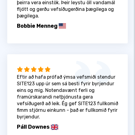
þeirra vera einstök. Þeir leystu öll vandamál
fljótt og gerðu vefsíðugerðina þægilega og
þægilega.
Bobbie Menneg
Eftir að hafa prófað ýmsa vefsmiði stendur
SITE123 upp úr sem sá besti fyrir byrjendur
eins og mig. Notendavænt ferli og
framúrskarandi netþjónusta gera
vefsíðugerð að leik. Ég gef SITE123 fullkomið
fimm stjörnu einkunn - það er fullkomið fyrir
byrjendur.
Páll Downes