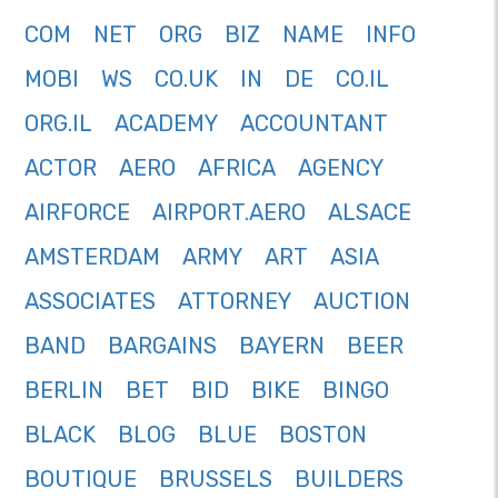
COM
NET
ORG
BIZ
NAME
INFO
MOBI
WS
CO.UK
IN
DE
CO.IL
ORG.IL
ACADEMY
ACCOUNTANT
ACTOR
AERO
AFRICA
AGENCY
AIRFORCE
AIRPORT.AERO
ALSACE
AMSTERDAM
ARMY
ART
ASIA
ASSOCIATES
ATTORNEY
AUCTION
BAND
BARGAINS
BAYERN
BEER
BERLIN
BET
BID
BIKE
BINGO
BLACK
BLOG
BLUE
BOSTON
BOUTIQUE
BRUSSELS
BUILDERS