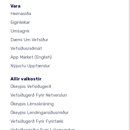
Vara
Heimasíða
Eiginleikar
Umsagnir
Dæmi Um Vefsíður
Vefsíðusniðmát
App Market
(English)
Nýjustu Uppfærslur
Allir valkostir
Ókeypis Vefsíðugerð
Vefsíðugerð Fyrir Netverslun
Ókeypis Lénsskráning
Ókeypis Lendingarsíðusmiður
Vefsíðugerð Fyrir Fyrirtæki