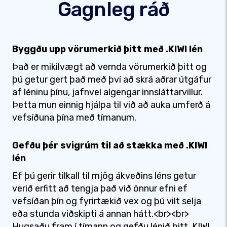
Gagnleg ráð
Byggðu upp vörumerkið þitt með .KIWI lén
Það er mikilvægt að vernda vörumerkið þitt og
þú getur gert það með því að skrá aðrar útgáfur
af léninu þínu, jafnvel algengar innsláttarvillur.
Þetta mun einnig hjálpa til við að auka umferð á
vefsíðuna þína með tímanum.
Gefðu þér svigrúm til að stækka með .KIWI
lén
Ef þú gerir tilkall til mjög ákveðins léns getur
verið erfitt að tengja það við önnur efni ef
vefsíðan þín og fyrirtækið vex og þú vilt selja
eða stunda viðskipti á annan hátt.<br><br>
Hugsaðu fram í tímann og gefðu lénið þitt .KIWI