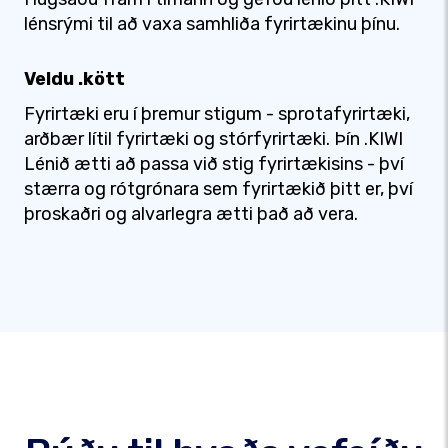
lénsrými til að vaxa samhliða fyrirtækinu þínu.
Veldu .kött
Fyrirtæki eru í þremur stigum - sprotafyrirtæki,
arðbær lítil fyrirtæki og stórfyrirtæki. Þín .KIWI
Lénið ætti að passa við stig fyrirtækisins - því
stærra og rótgrónara sem fyrirtækið þitt er, því
þroskaðri og alvarlegra ætti það að vera.