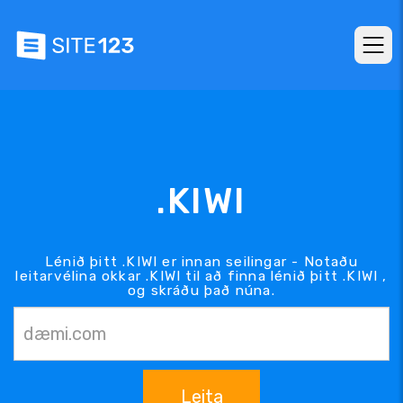
.KIWI
Lénið þitt .KIWI er innan seilingar - Notaðu
leitarvélina okkar .KIWI til að finna lénið þitt .KIWI ,
og skráðu það núna.
Leita