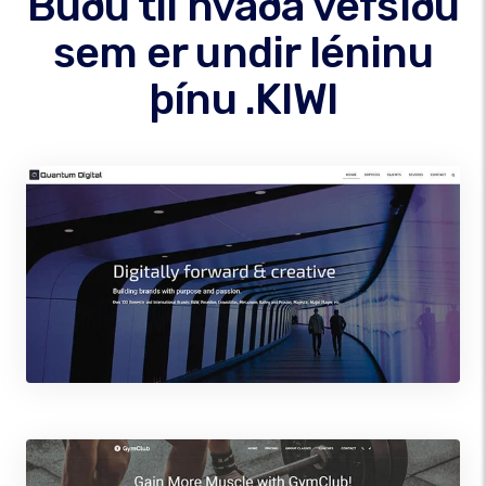
Búðu til hvaða vefsíðu
sem er undir léninu
þínu .KIWI