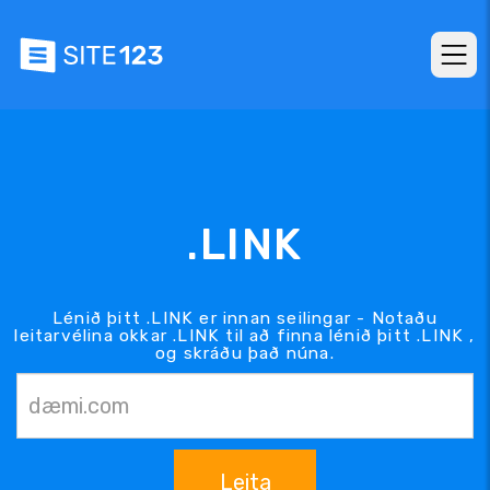
.LINK
Lénið þitt .LINK er innan seilingar - Notaðu
leitarvélina okkar .LINK til að finna lénið þitt .LINK ,
og skráðu það núna.
Leita