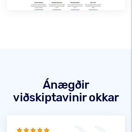
Ánægðir
viðskiptavinir okkar