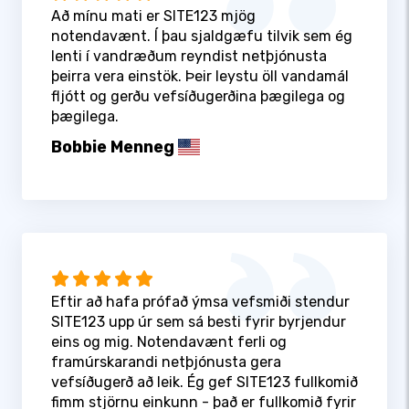
Að mínu mati er SITE123 mjög
notendavænt. Í þau sjaldgæfu tilvik sem ég
lenti í vandræðum reyndist netþjónusta
þeirra vera einstök. Þeir leystu öll vandamál
fljótt og gerðu vefsíðugerðina þægilega og
þægilega.
Bobbie Menneg
Eftir að hafa prófað ýmsa vefsmiði stendur
SITE123 upp úr sem sá besti fyrir byrjendur
eins og mig. Notendavænt ferli og
framúrskarandi netþjónusta gera
vefsíðugerð að leik. Ég gef SITE123 fullkomið
fimm stjörnu einkunn - það er fullkomið fyrir