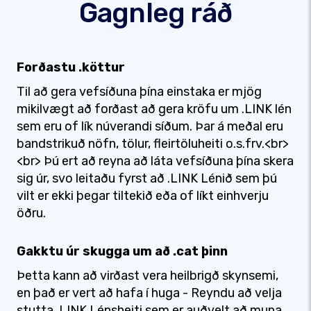
Gagnleg ráð
Forðastu .köttur
Til að gera vefsíðuna þína einstaka er mjög
mikilvægt að forðast að gera kröfu um .LINK lén
sem eru of lík núverandi síðum. Þar á meðal eru
bandstrikuð nöfn, tölur, fleirtöluheiti o.s.frv.<br>
<br> Þú ert að reyna að láta vefsíðuna þína skera
sig úr, svo leitaðu fyrst að .LINK Lénið sem þú
vilt er ekki þegar tiltekið eða of líkt einhverju
öðru.
Gakktu úr skugga um að .cat þinn
Þetta kann að virðast vera heilbrigð skynsemi,
en það er vert að hafa í huga - Reyndu að velja
stutta .LINK Lénsheiti sem er auðvelt að muna,