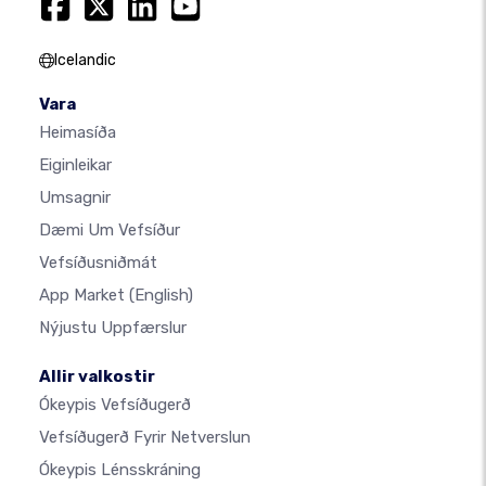
Icelandic
Vara
Heimasíða
Eiginleikar
Umsagnir
Dæmi Um Vefsíður
Vefsíðusniðmát
App Market
(English)
Nýjustu Uppfærslur
Allir valkostir
Ókeypis Vefsíðugerð
Vefsíðugerð Fyrir Netverslun
Ókeypis Lénsskráning