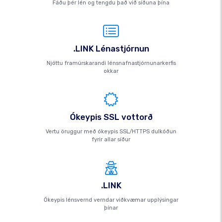
Fáðu þér lén og tengdu það við síðuna þína
.LINK Lénastjórnun
Njóttu framúrskarandi lénsnafnastjórnunarkerfis
okkar
Ókeypis SSL vottorð
Vertu öruggur með ókeypis SSL/HTTPS dulkóðun
fyrir allar síður
.LINK
Ókeypis lénsvernd verndar viðkvæmar upplýsingar
þínar