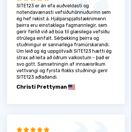
SITE123 er án efa auðveldasti og
notendavænasti vefsíðuhönnuðurinn sem
ég hef rekist á. Hjálparspjallstæknimenn
þeirra eru einstaklega fagmannlegir, sem
gerir ferlið við að búa til glæsilega vefsíðu
ótrúlega einfalt. Sérþekking þeirra og
stuðningur er sannarlega framúrskarandi.
Um leið og ég uppgötvaði SITE123 hætti ég
strax að leita að öðrum valkostum - það er
svo gott. Samsetningin af innsæisríkum
vettvangi og fyrsta flokks stuðningi gerir
SITE123 aðlaðandi.
Christi Prettyman