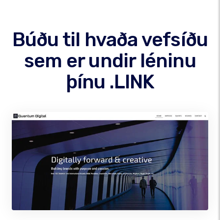
Búðu til hvaða vefsíðu
sem er undir léninu
þínu .LINK