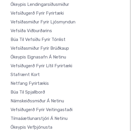
Ókeypis Lendingarsíðusmiður
Vefsíðugerð Fyrir Fyrirtæki
Vefsíðasmiður Fyrir Ljósmyndun
Vefsíða Viðburðarins
Búa Til Vefsíðu Fyrir Tónlist
Vefsíðasmiður Fyrir Brúðkaup
Ókeypis Eignasafn Á Netinu
Vefsíðugerð Fyrir Lítil Fyrirtæki
Stafrænt Kort
Netfang Fyrirtækis
Búa Til Spjallborð
Námskeiðssmiður Á Netinu
Vefsíðugerð Fyrir Veitingastaði
Tímaáætlunarstjóri Á Netinu
Ókeypis Vefþjónusta