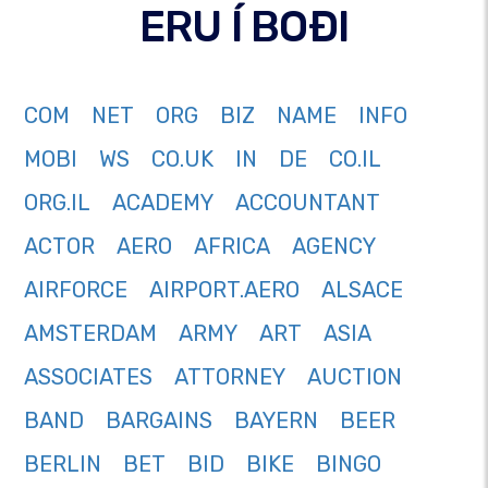
ERU Í BOÐI
COM
NET
ORG
BIZ
NAME
INFO
MOBI
WS
CO.UK
IN
DE
CO.IL
ORG.IL
ACADEMY
ACCOUNTANT
ACTOR
AERO
AFRICA
AGENCY
AIRFORCE
AIRPORT.AERO
ALSACE
AMSTERDAM
ARMY
ART
ASIA
ASSOCIATES
ATTORNEY
AUCTION
BAND
BARGAINS
BAYERN
BEER
BERLIN
BET
BID
BIKE
BINGO