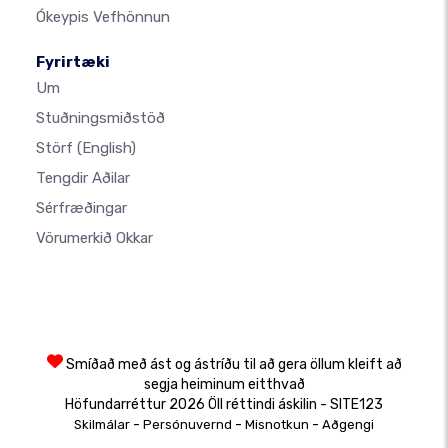
Ókeypis Vefhönnun
Fyrirtæki
Um
Stuðningsmiðstöð
Störf
(English)
Tengdir Aðilar
Sérfræðingar
Vörumerkið Okkar
Smíðað með ást og ástríðu til að gera öllum kleift að
segja heiminum eitthvað
Höfundarréttur 2026 Öll réttindi áskilin - SITE123
-
-
-
Skilmálar
Persónuvernd
Misnotkun
Aðgengi