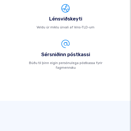
Lénsviðskeyti
Veldu úr miklu úrvali af léns-TLD-um
Sérsniðinn póstkassi
Búðu til þinn eigin persónulega póstkassa fyrir
fagmennsku