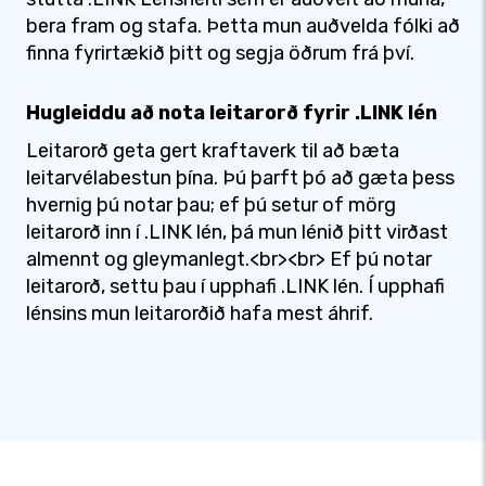
bera fram og stafa. Þetta mun auðvelda fólki að
finna fyrirtækið þitt og segja öðrum frá því.
Hugleiddu að nota leitarorð fyrir .LINK lén
Leitarorð geta gert kraftaverk til að bæta
leitarvélabestun þína. Þú þarft þó að gæta þess
hvernig þú notar þau; ef þú setur of mörg
leitarorð inn í .LINK lén, þá mun lénið þitt virðast
almennt og gleymanlegt.<br><br> Ef þú notar
leitarorð, settu þau í upphafi .LINK lén. Í upphafi
lénsins mun leitarorðið hafa mest áhrif.