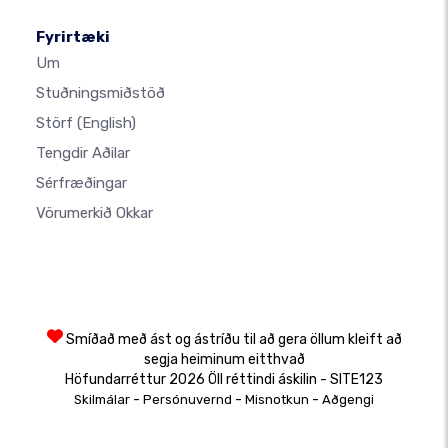
Fyrirtæki
Um
Stuðningsmiðstöð
Störf
(English)
Tengdir Aðilar
Sérfræðingar
Vörumerkið Okkar
Smíðað með ást og ástríðu til að gera öllum kleift að
segja heiminum eitthvað
Höfundarréttur 2026 Öll réttindi áskilin - SITE123
-
-
-
Skilmálar
Persónuvernd
Misnotkun
Aðgengi