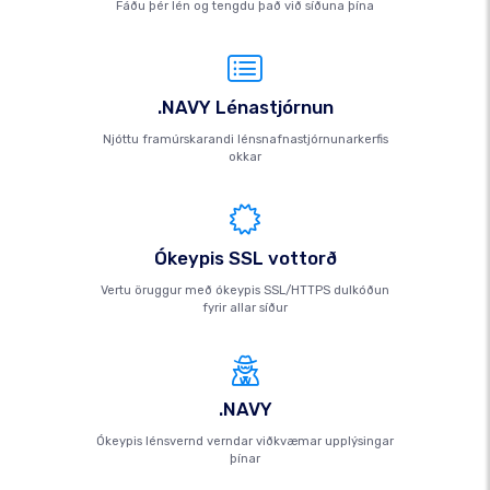
Fáðu þér lén og tengdu það við síðuna þína
.NAVY Lénastjórnun
Njóttu framúrskarandi lénsnafnastjórnunarkerfis
okkar
Ókeypis SSL vottorð
Vertu öruggur með ókeypis SSL/HTTPS dulkóðun
fyrir allar síður
.NAVY
Ókeypis lénsvernd verndar viðkvæmar upplýsingar
þínar