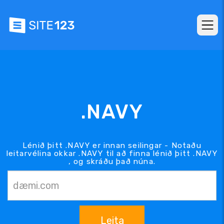
.NAVY
Lénið þitt .NAVY er innan seilingar - Notaðu
leitarvélina okkar .NAVY til að finna lénið þitt .NAVY
, og skráðu það núna.
Leita