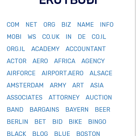
COM
NET
ORG
BIZ
NAME
INFO
MOBI
WS
CO.UK
IN
DE
CO.IL
ORG.IL
ACADEMY
ACCOUNTANT
ACTOR
AERO
AFRICA
AGENCY
AIRFORCE
AIRPORT.AERO
ALSACE
AMSTERDAM
ARMY
ART
ASIA
ASSOCIATES
ATTORNEY
AUCTION
BAND
BARGAINS
BAYERN
BEER
BERLIN
BET
BID
BIKE
BINGO
BLACK
BLOG
BLUE
BOSTON