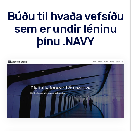
Búðu til hvaða vefsíðu
sem er undir léninu
þínu .NAVY