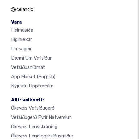
Icelandic
Vara
Heimasíða
Eiginleikar
Umsagnir
Dæmi Um Vefsíður
Vefsíðusniðmát
App Market
(English)
Nýjustu Uppfærslur
Allir valkostir
Ókeypis Vefsíðugerð
Vefsíðugerð Fyrir Netverslun
Ókeypis Lénsskráning
Ókeypis Lendingarsíðusmiður