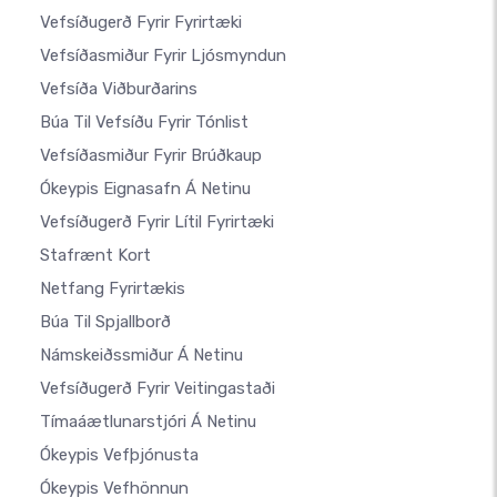
Vefsíðugerð Fyrir Fyrirtæki
Vefsíðasmiður Fyrir Ljósmyndun
Vefsíða Viðburðarins
Búa Til Vefsíðu Fyrir Tónlist
Vefsíðasmiður Fyrir Brúðkaup
Ókeypis Eignasafn Á Netinu
Vefsíðugerð Fyrir Lítil Fyrirtæki
Stafrænt Kort
Netfang Fyrirtækis
Búa Til Spjallborð
Námskeiðssmiður Á Netinu
Vefsíðugerð Fyrir Veitingastaði
Tímaáætlunarstjóri Á Netinu
Ókeypis Vefþjónusta
Ókeypis Vefhönnun