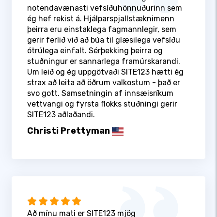
notendavænasti vefsíðuhönnuðurinn sem
ég hef rekist á. Hjálparspjallstæknimenn
þeirra eru einstaklega fagmannlegir, sem
gerir ferlið við að búa til glæsilega vefsíðu
ótrúlega einfalt. Sérþekking þeirra og
stuðningur er sannarlega framúrskarandi.
Um leið og ég uppgötvaði SITE123 hætti ég
strax að leita að öðrum valkostum - það er
svo gott. Samsetningin af innsæisríkum
vettvangi og fyrsta flokks stuðningi gerir
SITE123 aðlaðandi.
Christi Prettyman
Að mínu mati er SITE123 mjög