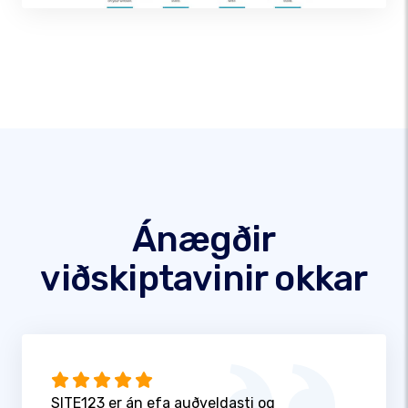
Ánægðir
viðskiptavinir okkar
SITE123 er án efa auðveldasti og