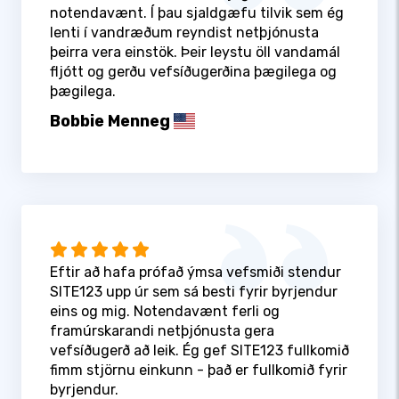
notendavænt. Í þau sjaldgæfu tilvik sem ég
lenti í vandræðum reyndist netþjónusta
þeirra vera einstök. Þeir leystu öll vandamál
fljótt og gerðu vefsíðugerðina þægilega og
þægilega.
Bobbie Menneg
Eftir að hafa prófað ýmsa vefsmiði stendur
SITE123 upp úr sem sá besti fyrir byrjendur
eins og mig. Notendavænt ferli og
framúrskarandi netþjónusta gera
vefsíðugerð að leik. Ég gef SITE123 fullkomið
fimm stjörnu einkunn - það er fullkomið fyrir
byrjendur.