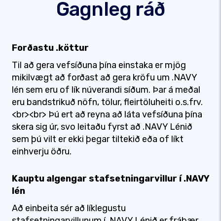
Gagnleg ráð
Forðastu .köttur
Til að gera vefsíðuna þína einstaka er mjög
mikilvægt að forðast að gera kröfu um .NAVY
lén sem eru of lík núverandi síðum. Þar á meðal
eru bandstrikuð nöfn, tölur, fleirtöluheiti o.s.frv.
<br><br> Þú ert að reyna að láta vefsíðuna þína
skera sig úr, svo leitaðu fyrst að .NAVY Lénið
sem þú vilt er ekki þegar tiltekið eða of líkt
einhverju öðru.
Kauptu algengar stafsetningarvillur í .NAVY
lén
Að einbeita sér að líklegustu
stafsetningarvillunum í .NAVY Lénið er frábær