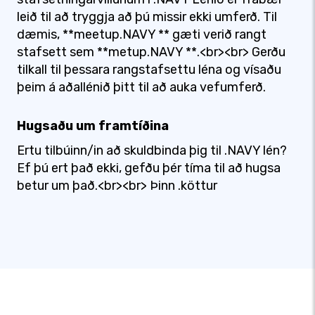
leið til að tryggja að þú missir ekki umferð. Til
dæmis, **meetup.NAVY ** gæti verið rangt
stafsett sem **metup.NAVY **.<br><br> Gerðu
tilkall til þessara rangstafsettu léna og vísaðu
þeim á aðallénið þitt til að auka vefumferð.
Hugsaðu um framtíðina
Ertu tilbúinn/in að skuldbinda þig til .NAVY lén?
Ef þú ert það ekki, gefðu þér tíma til að hugsa
betur um það.<br><br> Þinn .köttur