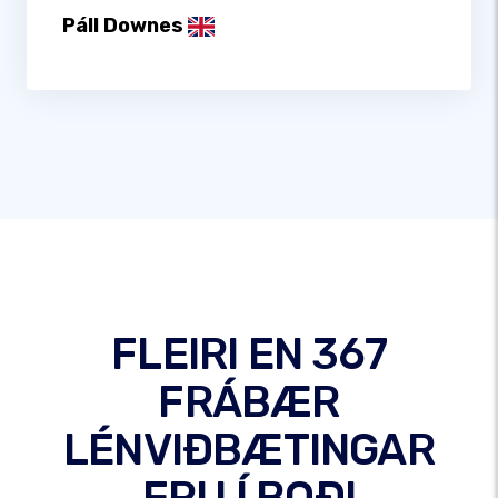
Páll Downes
FLEIRI EN 367
FRÁBÆR
LÉNVIÐBÆTINGAR
ERU Í BOÐI