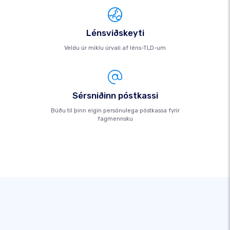
Lénsviðskeyti
Veldu úr miklu úrvali af léns-TLD-um
Sérsniðinn póstkassi
Búðu til þinn eigin persónulega póstkassa fyrir
fagmennsku