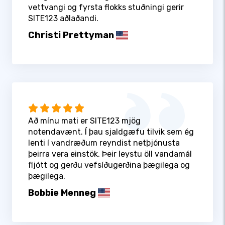
vettvangi og fyrsta flokks stuðningi gerir
SITE123 aðlaðandi.
Christi Prettyman
Að mínu mati er SITE123 mjög
notendavænt. Í þau sjaldgæfu tilvik sem ég
lenti í vandræðum reyndist netþjónusta
þeirra vera einstök. Þeir leystu öll vandamál
fljótt og gerðu vefsíðugerðina þægilega og
þægilega.
Bobbie Menneg