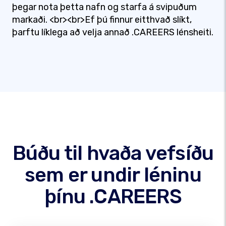
þegar nota þetta nafn og starfa á svipuðum
markaði. <br><br>Ef þú finnur eitthvað slíkt,
þarftu líklega að velja annað .CAREERS lénsheiti.
Búðu til hvaða vefsíðu
sem er undir léninu
þínu .CAREERS