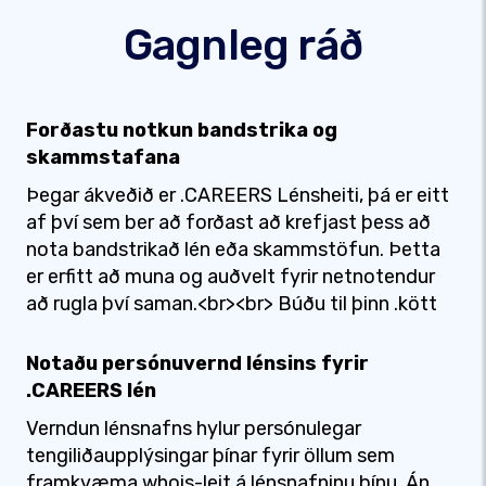
Gagnleg ráð
Forðastu notkun bandstrika og
skammstafana
Þegar ákveðið er .CAREERS Lénsheiti, þá er eitt
af því sem ber að forðast að krefjast þess að
nota bandstrikað lén eða skammstöfun. Þetta
er erfitt að muna og auðvelt fyrir netnotendur
að rugla því saman.<br><br> Búðu til þinn .kött
Notaðu persónuvernd lénsins fyrir
.CAREERS lén
Verndun lénsnafns hylur persónulegar
tengiliðaupplýsingar þínar fyrir öllum sem
framkvæma whois-leit á lénsnafninu þínu. Án