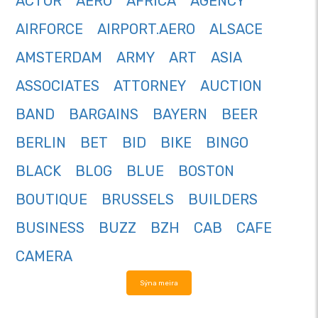
ACTOR
AERO
AFRICA
AGENCY
AIRFORCE
AIRPORT.AERO
ALSACE
AMSTERDAM
ARMY
ART
ASIA
ASSOCIATES
ATTORNEY
AUCTION
BAND
BARGAINS
BAYERN
BEER
BERLIN
BET
BID
BIKE
BINGO
BLACK
BLOG
BLUE
BOSTON
BOUTIQUE
BRUSSELS
BUILDERS
BUSINESS
BUZZ
BZH
CAB
CAFE
CAMERA
Sýna meira