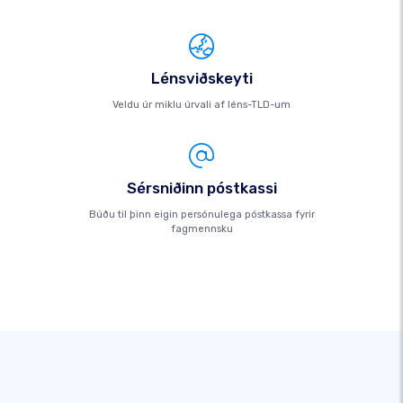
Lénsviðskeyti
Veldu úr miklu úrvali af léns-TLD-um
Sérsniðinn póstkassi
Búðu til þinn eigin persónulega póstkassa fyrir
fagmennsku