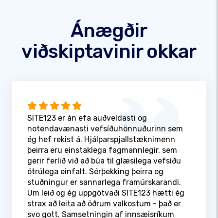
Ánægðir
viðskiptavinir okkar
SITE123 er án efa auðveldasti og
notendavænasti vefsíðuhönnuðurinn sem
ég hef rekist á. Hjálparspjallstæknimenn
þeirra eru einstaklega fagmannlegir, sem
gerir ferlið við að búa til glæsilega vefsíðu
ótrúlega einfalt. Sérþekking þeirra og
stuðningur er sannarlega framúrskarandi.
Um leið og ég uppgötvaði SITE123 hætti ég
strax að leita að öðrum valkostum - það er
svo gott. Samsetningin af innsæisríkum