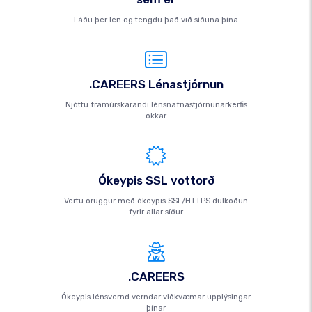
Fáðu þér lén og tengdu það við síðuna þína
.CAREERS Lénastjórnun
Njóttu framúrskarandi lénsnafnastjórnunarkerfis
okkar
Ókeypis SSL vottorð
Vertu öruggur með ókeypis SSL/HTTPS dulkóðun
fyrir allar síður
.CAREERS
Ókeypis lénsvernd verndar viðkvæmar upplýsingar
þínar