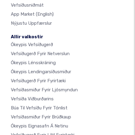
Vefsíðusniðmát
App Market
(English)
Nýjustu Uppfærslur
Allir valkostir
Ókeypis Vefsíðugerð
Vefsíðugerð Fyrir Netverslun
Ókeypis Lénsskráning
Ókeypis Lendingarsíðusmiður
Vefsíðugerð Fyrir Fyrirtæki
Vefsíðasmiður Fyrir Ljósmyndun
Vefsíða Viðburðarins
Búa Til Vefsíðu Fyrir Tónlist
Vefsíðasmiður Fyrir Brúðkaup
Ókeypis Eignasafn Á Netinu