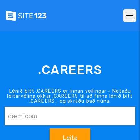
.CAREERS
Lénið þitt .CAREERS er innan seilingar - Notaðu
leitarvélina okkar .CAREERS til að finna lénið þitt
.CAREERS , og skráðu það núna.
Leita