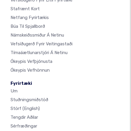
Vefsíðugerð Fyrir Lítil Fyrirtæki
Stafrænt Kort
Netfang Fyrirtækis
Búa Til Spjallborð
Námskeiðssmiður Á Netinu
Vefsíðugerð Fyrir Veitingastaði
Tímaáætlunarstjóri Á Netinu
Ókeypis Vefþjónusta
Ókeypis Vefhönnun
Fyrirtæki
Um
Stuðningsmiðstöð
Störf
(English)
Tengdir Aðilar
Sérfræðingar