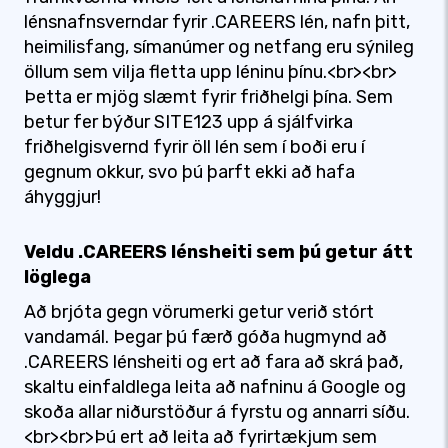
lénsnafnsverndar fyrir .CAREERS lén, nafn þitt,
heimilisfang, símanúmer og netfang eru sýnileg
öllum sem vilja fletta upp léninu þínu.<br><br>
Þetta er mjög slæmt fyrir friðhelgi þína. Sem
betur fer býður SITE123 upp á sjálfvirka
friðhelgisvernd fyrir öll lén sem í boði eru í
gegnum okkur, svo þú þarft ekki að hafa
áhyggjur!
Veldu .CAREERS lénsheiti sem þú getur átt
löglega
Að brjóta gegn vörumerki getur verið stórt
vandamál. Þegar þú færð góða hugmynd að
.CAREERS lénsheiti og ert að fara að skrá það,
skaltu einfaldlega leita að nafninu á Google og
skoða allar niðurstöður á fyrstu og annarri síðu.
<br><br>Þú ert að leita að fyrirtækjum sem