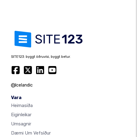
SITE123: byggt öðruvísi, byggt betur.
Icelandic
Vara
Heimasíða
Eiginleikar
Umsagnir
Dæmi Um Vefsíður