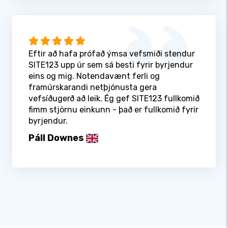
Eftir að hafa prófað ýmsa vefsmiði stendur
SITE123 upp úr sem sá besti fyrir byrjendur
eins og mig. Notendavænt ferli og
framúrskarandi netþjónusta gera
vefsíðugerð að leik. Ég gef SITE123 fullkomið
fimm stjörnu einkunn - það er fullkomið fyrir
byrjendur.
Páll Downes