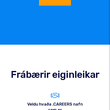
Frábærir eiginleikar
Veldu hvaða .CAREERS nafn
sem er