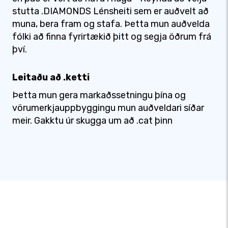
stutta .DIAMONDS Lénsheiti sem er auðvelt að
muna, bera fram og stafa. Þetta mun auðvelda
fólki að finna fyrirtækið þitt og segja öðrum frá
því.
Leitaðu að .ketti
Þetta mun gera markaðssetningu þína og
vörumerkjauppbyggingu mun auðveldari síðar
meir. Gakktu úr skugga um að .cat þinn