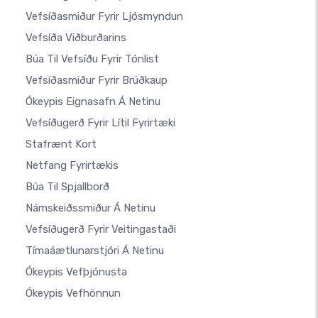
Vefsíðasmiður Fyrir Ljósmyndun
Vefsíða Viðburðarins
Búa Til Vefsíðu Fyrir Tónlist
Vefsíðasmiður Fyrir Brúðkaup
Ókeypis Eignasafn Á Netinu
Vefsíðugerð Fyrir Lítil Fyrirtæki
Stafrænt Kort
Netfang Fyrirtækis
Búa Til Spjallborð
Námskeiðssmiður Á Netinu
Vefsíðugerð Fyrir Veitingastaði
Tímaáætlunarstjóri Á Netinu
Ókeypis Vefþjónusta
Ókeypis Vefhönnun