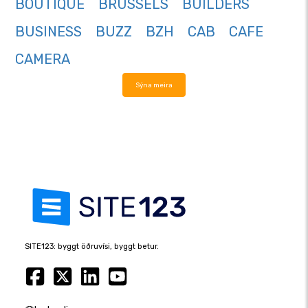
BOUTIQUE
BRUSSELS
BUILDERS
BUSINESS
BUZZ
BZH
CAB
CAFE
CAMERA
Sýna meira
SITE123: byggt öðruvísi, byggt betur.