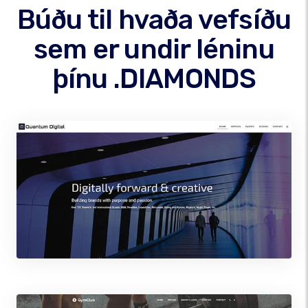
Búðu til hvaða vefsíðu
sem er undir léninu
þínu .DIAMONDS