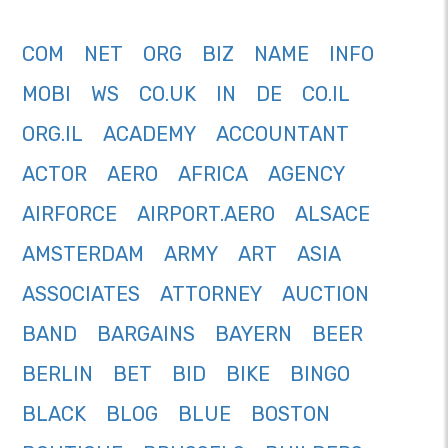
COM
NET
ORG
BIZ
NAME
INFO
MOBI
WS
CO.UK
IN
DE
CO.IL
ORG.IL
ACADEMY
ACCOUNTANT
ACTOR
AERO
AFRICA
AGENCY
AIRFORCE
AIRPORT.AERO
ALSACE
AMSTERDAM
ARMY
ART
ASIA
ASSOCIATES
ATTORNEY
AUCTION
BAND
BARGAINS
BAYERN
BEER
BERLIN
BET
BID
BIKE
BINGO
BLACK
BLOG
BLUE
BOSTON