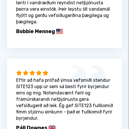
lenti í vandræðum reyndist netþjónusta
þeirra vera einstök. Þeir leystu öll vandamál
fljótt og gerðu vefsíðugerðina þægilega og
þægilega.
Bobbie Menneg
Eftir að hafa prófað ýmsa vefsmiði stendur
SITE123 upp úr sem sá besti fyrir byrjendur
eins og mig. Notendavænt ferli og
framúrskarandi netþjónusta gera
vefsíðugerð að leik. Ég gef SITE123 fullkomið
fimm stjörnu einkunn - það er fullkomið fyrir
byrjendur.
Páll Downes