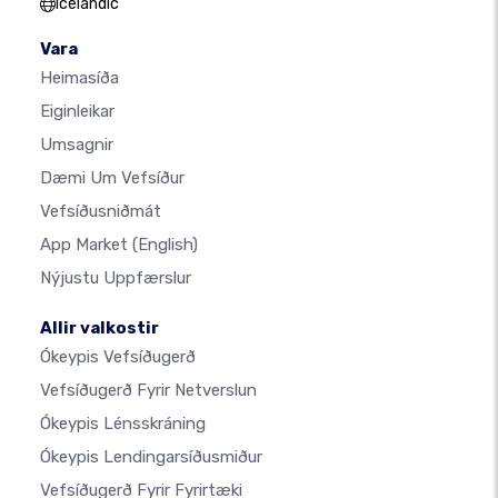
Icelandic
Vara
Heimasíða
Eiginleikar
Umsagnir
Dæmi Um Vefsíður
Vefsíðusniðmát
App Market
(English)
Nýjustu Uppfærslur
Allir valkostir
Ókeypis Vefsíðugerð
Vefsíðugerð Fyrir Netverslun
Ókeypis Lénsskráning
Ókeypis Lendingarsíðusmiður
Vefsíðugerð Fyrir Fyrirtæki