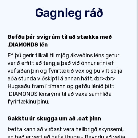
Gagnleg ráð
Gefðu þér svigrúm til að stækka með
.DIAMONDS lén
Ef þú gerir tilkall til mjög ákveðins léns getur
verið erfitt að tengja það við önnur efni ef
vefsíðan þín og fyrirtækið vex og þú vilt selja
eða stunda viðskipti á annan hátt.<br><br>
Hugsaðu fram í tímann og gefðu lénið þitt
.DIAMONDS lénsrými til að vaxa samhliða
fyrirtækinu þínu.
Gakktu úr skugga um að .cat þinn
Þetta kann að virðast vera heilbrigð skynsemi,
en það er vert að hafa í huga - Reyndu að velja