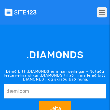
.DIAMONDS
Lénið þitt .DIAMONDS er innan seilingar - Notaðu
leitarvélina okkar .DIAMONDS til að finna lénið þitt
.DIAMONDS , og skráðu það núna.
Leita