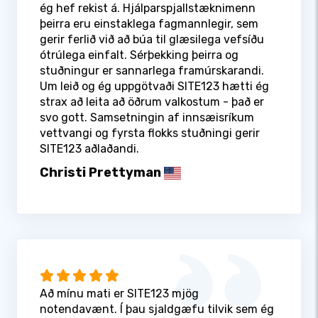
ég hef rekist á. Hjálparspjallstæknimenn
þeirra eru einstaklega fagmannlegir, sem
gerir ferlið við að búa til glæsilega vefsíðu
ótrúlega einfalt. Sérþekking þeirra og
stuðningur er sannarlega framúrskarandi.
Um leið og ég uppgötvaði SITE123 hætti ég
strax að leita að öðrum valkostum - það er
svo gott. Samsetningin af innsæisríkum
vettvangi og fyrsta flokks stuðningi gerir
SITE123 aðlaðandi.
Christi Prettyman
Að mínu mati er SITE123 mjög
notendavænt. Í þau sjaldgæfu tilvik sem ég