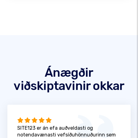
Ánægðir
viðskiptavinir okkar
SITE123 er án efa auðveldasti og
notendavænasti vefsíðuhönnuðurinn sem