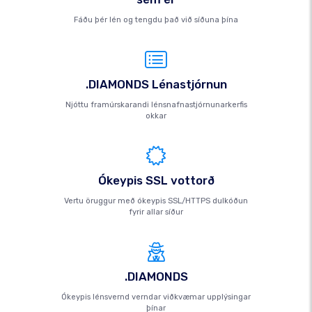
Fáðu þér lén og tengdu það við síðuna þína
.DIAMONDS Lénastjórnun
Njóttu framúrskarandi lénsnafnastjórnunarkerfis
okkar
Ókeypis SSL vottorð
Vertu öruggur með ókeypis SSL/HTTPS dulkóðun
fyrir allar síður
.DIAMONDS
Ókeypis lénsvernd verndar viðkvæmar upplýsingar
þínar