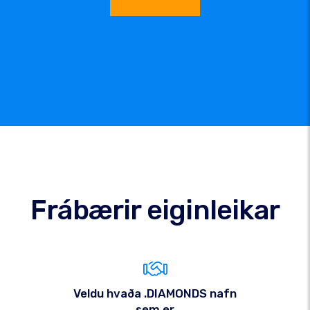
Frábærir eiginleikar
Veldu hvaða .DIAMONDS nafn
sem er