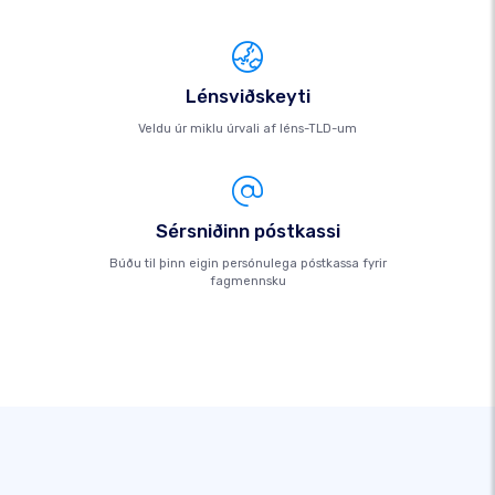
Lénsviðskeyti
Veldu úr miklu úrvali af léns-TLD-um
Sérsniðinn póstkassi
Búðu til þinn eigin persónulega póstkassa fyrir
fagmennsku