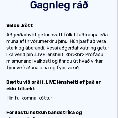
Gagnleg ráð
Veldu .kött
Aðgerðarhvöt getur hvatt fólk til að kaupa eða
muna eftir vörumerkinu þínu. Hún þarf að vera
sterk og áberandi. Þessi aðgerðahvatning getur
líka verið þín .LIVE lénsheiti!<br><br> Prófaðu
mismunandi valkosti og finndu út hvað virkar
fyrir vefsíðuna þína og fyrirtækið.
Bættu við orði í .LIVE lénsheiti ef það er
ekki tiltækt
Hin fullkomna .köttur
Forðastu notkun bandstrika og