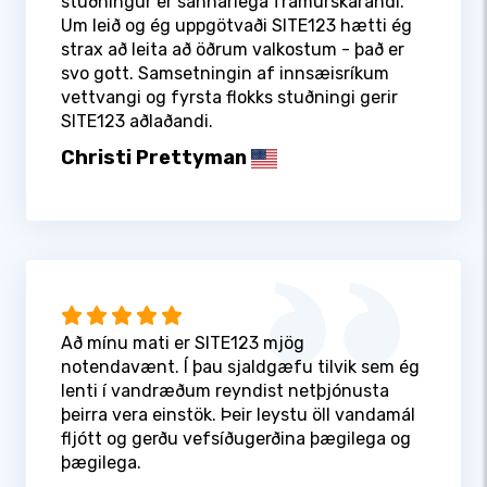
stuðningur er sannarlega framúrskarandi.
Um leið og ég uppgötvaði SITE123 hætti ég
strax að leita að öðrum valkostum - það er
svo gott. Samsetningin af innsæisríkum
vettvangi og fyrsta flokks stuðningi gerir
SITE123 aðlaðandi.
Christi Prettyman
Að mínu mati er SITE123 mjög
notendavænt. Í þau sjaldgæfu tilvik sem ég
lenti í vandræðum reyndist netþjónusta
þeirra vera einstök. Þeir leystu öll vandamál
fljótt og gerðu vefsíðugerðina þægilega og
þægilega.