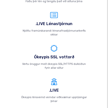
Fáðu þér lén og tengdu það við síðuna þína
.LIVE Lénastjórnun
Njóttu framúrskarandi lénsnafnastjórnunarkerfis
okkar
Ókeypis SSL vottorð
Vertu öruggur með ókeypis SSL/HTTPS dulkóðun
fyrir allar síður
.LIVE
Ókeypis lénsvernd verndar viðkvæmar upplýsingar
þínar