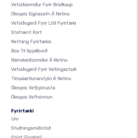
Vefsíðasmiður Fyrir Brúðkaup
Ókeypis Eignasafn Á Netinu
Vefsíðugerð Fyrir Lítil Fyrirtæki
Stafrænt Kort
Netfang Fyrirtækis
Búa Til Spjallborð
Námskeiðssmiður Á Netinu
Vefsíðugerð Fyrir Veitingastaði
Tímaáætlunarstjóri Á Netinu
Ókeypis Vefþjónusta
Ókeypis Vefhönnun
Fyrirtæki
Um
Stuðningsmiðstöð
Störf
(English)