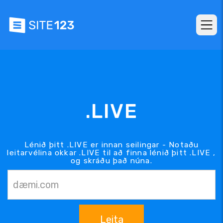
.LIVE
Lénið þitt .LIVE er innan seilingar - Notaðu
leitarvélina okkar .LIVE til að finna lénið þitt .LIVE ,
og skráðu það núna.
Leita