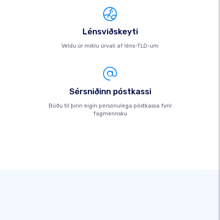
Lénsviðskeyti
Veldu úr miklu úrvali af léns-TLD-um
Sérsniðinn póstkassi
Búðu til þinn eigin persónulega póstkassa fyrir
fagmennsku