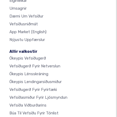
Eiginleikar
Umsagnir
Dæmi Um Vefsíður
Vefsíðusniðmát
App Market
(English)
Nýjustu Uppfærslur
Allir valkostir
Ókeypis Vefsíðugerð
Vefsíðugerð Fyrir Netverslun
Ókeypis Lénsskráning
Ókeypis Lendingarsíðusmiður
Vefsíðugerð Fyrir Fyrirtæki
Vefsíðasmiður Fyrir Ljósmyndun
Vefsíða Viðburðarins
Búa Til Vefsíðu Fyrir Tónlist