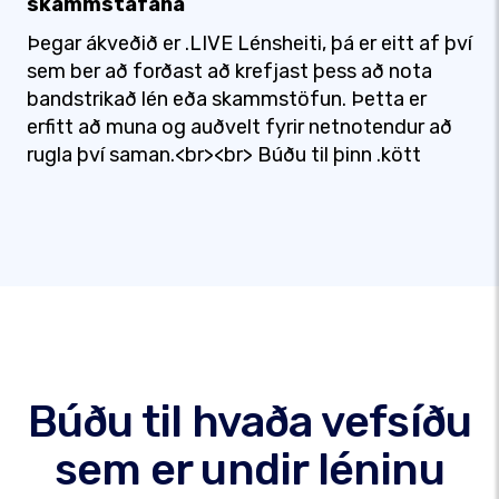
skammstafana
Þegar ákveðið er .LIVE Lénsheiti, þá er eitt af því
sem ber að forðast að krefjast þess að nota
bandstrikað lén eða skammstöfun. Þetta er
erfitt að muna og auðvelt fyrir netnotendur að
rugla því saman.<br><br> Búðu til þinn .kött
Búðu til hvaða vefsíðu
sem er undir léninu