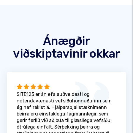
Ánægðir
viðskiptavinir okkar
SITE123 er án efa auðveldasti og
notendavænasti vefsíðuhönnuðurinn sem
ég hef rekist á. Hjálparspjallstæknimenn
þeirra eru einstaklega fagmannlegir, sem
gerir ferlið við að búa til glæsilega vefsíðu
ótrúlega einfalt. Sérþekking þeirra og