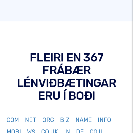
FLEIRI EN 367
FRÁBÆR
LÉNVIÐBÆTINGAR
ERU Í BOÐI
COM
NET
ORG
BIZ
NAME
INFO
MOBI
WS
CO.UK
IN
DE
CO.IL