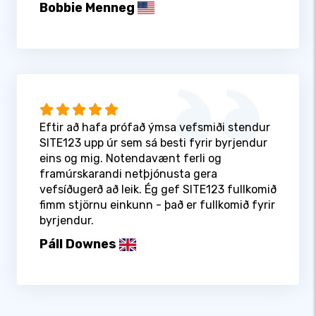
Bobbie Menneg
Eftir að hafa prófað ýmsa vefsmiði stendur
SITE123 upp úr sem sá besti fyrir byrjendur
eins og mig. Notendavænt ferli og
framúrskarandi netþjónusta gera
vefsíðugerð að leik. Ég gef SITE123 fullkomið
fimm stjörnu einkunn - það er fullkomið fyrir
byrjendur.
Páll Downes