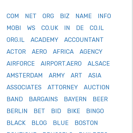
COM
NET
ORG
BIZ
NAME
INFO
MOBI
WS
CO.UK
IN
DE
CO.IL
ORG.IL
ACADEMY
ACCOUNTANT
ACTOR
AERO
AFRICA
AGENCY
AIRFORCE
AIRPORT.AERO
ALSACE
AMSTERDAM
ARMY
ART
ASIA
ASSOCIATES
ATTORNEY
AUCTION
BAND
BARGAINS
BAYERN
BEER
BERLIN
BET
BID
BIKE
BINGO
BLACK
BLOG
BLUE
BOSTON