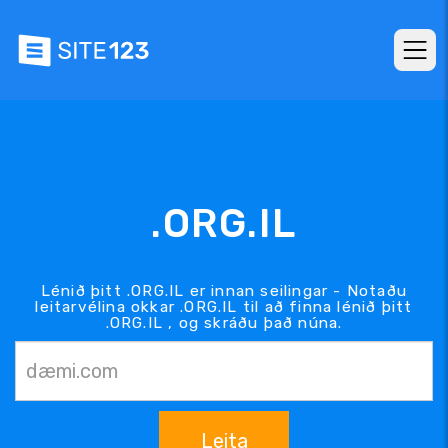
.ORG.IL
Lénið þitt .ORG.IL er innan seilingar - Notaðu
leitarvélina okkar .ORG.IL til að finna lénið þitt
.ORG.IL , og skráðu það núna.
Leita