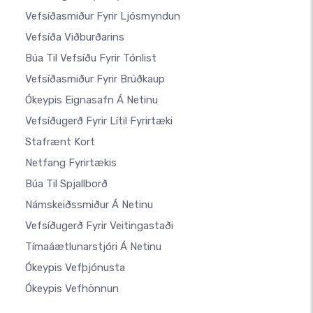
Vefsíðasmiður Fyrir Ljósmyndun
Vefsíða Viðburðarins
Búa Til Vefsíðu Fyrir Tónlist
Vefsíðasmiður Fyrir Brúðkaup
Ókeypis Eignasafn Á Netinu
Vefsíðugerð Fyrir Lítil Fyrirtæki
Stafrænt Kort
Netfang Fyrirtækis
Búa Til Spjallborð
Námskeiðssmiður Á Netinu
Vefsíðugerð Fyrir Veitingastaði
Tímaáætlunarstjóri Á Netinu
Ókeypis Vefþjónusta
Ókeypis Vefhönnun