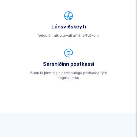
Lénsviðskeyti
Veldu úr miklu úrvali af léns-TLD-um
Sérsniðinn póstkassi
Búðu til þinn eigin persónulega póstkassa fyrir
fagmennsku