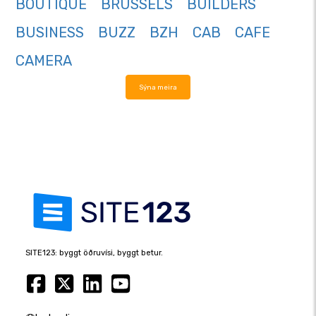
BOUTIQUE
BRUSSELS
BUILDERS
BUSINESS
BUZZ
BZH
CAB
CAFE
CAMERA
Sýna meira
SITE123: byggt öðruvísi, byggt betur.