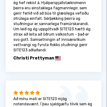
ég hef rekist á. Hjálparspjallstæknimenn
þeirra eru einstaklega fagmannlegir, sem
gerir ferlið við að búa til glæsilega vefsíðu
ótrúlega einfalt. Sérþekking þeirra og
stuðningur er sannarlega framúrskarandi.
Um leið og ég uppgötvaði SITE123 hætti ég
strax að leita að öðrum valkostum - það er
svo gott. Samsetningin af innsæisríkum
vettvangi og fyrsta flokks stuðningi gerir
SITE123 aðlaðandi.
Christi Prettyman
Að mínu mati er SITE123 mjög
notendavænt. Í þau sjaldgæfu tilvik sem ég