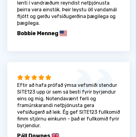
lenti í vandræðum reyndist netþjónusta
þeirra vera einstök. Þeir leystu öll vandamál
fljótt og gerðu vefsíðugerðina þægilega og
þægilega.
Bobbie Menneg
Eftir að hafa prófað ýmsa vefsmiði stendur
SITE123 upp úr sem sá besti fyrir byrjendur
eins og mig. Notendavænt ferli og
framúrskarandi netþjónusta gera
vefsíðugerð að leik. Ég gef SITE123 fullkomið
fimm stjörnu einkunn - það er fullkomið fyrir
byrjendur.
Páll Downes