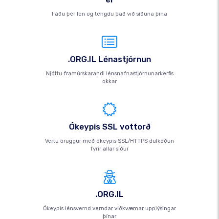
Fáðu þér lén og tengdu það við síðuna þína
.ORG.IL Lénastjórnun
Njóttu framúrskarandi lénsnafnastjórnunarkerfis
okkar
Ókeypis SSL vottorð
Vertu öruggur með ókeypis SSL/HTTPS dulkóðun
fyrir allar síður
.ORG.IL
Ókeypis lénsvernd verndar viðkvæmar upplýsingar
þínar