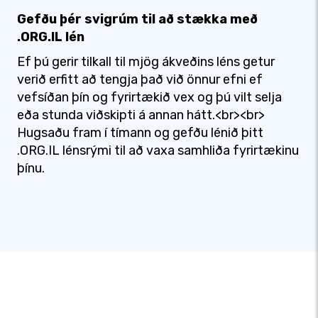
Gefðu þér svigrúm til að stækka með
.ORG.IL lén
Ef þú gerir tilkall til mjög ákveðins léns getur
verið erfitt að tengja það við önnur efni ef
vefsíðan þín og fyrirtækið vex og þú vilt selja
eða stunda viðskipti á annan hátt.<br><br>
Hugsaðu fram í tímann og gefðu lénið þitt
.ORG.IL lénsrými til að vaxa samhliða fyrirtækinu
þínu.