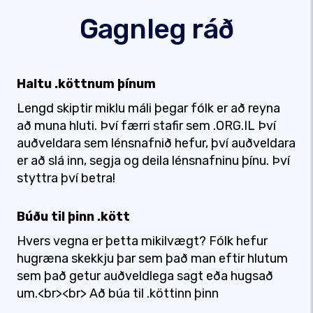
Gagnleg ráð
Haltu .köttnum þínum
Lengd skiptir miklu máli þegar fólk er að reyna
að muna hluti. Því færri stafir sem .ORG.IL Því
auðveldara sem lénsnafnið hefur, því auðveldara
er að slá inn, segja og deila lénsnafninu þínu. Því
styttra því betra!
Búðu til þinn .kött
Hvers vegna er þetta mikilvægt? Fólk hefur
hugræna skekkju þar sem það man eftir hlutum
sem það getur auðveldlega sagt eða hugsað
um.<br><br> Að búa til .köttinn þinn