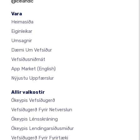
Icelandic
Vara
Heimasíða
Eiginleikar
Umsagnir
Dæmi Um Vefsíður
Vefsíðusniðmát
App Market
(English)
Nýjustu Uppfærslur
Allir valkostir
Ókeypis Vefsíðugerð
Vefsíðugerð Fyrir Netverslun
Ókeypis Lénsskráning
Ókeypis Lendingarsíðusmiður
Vefsíðugerð Fyrir Fyrirtæki