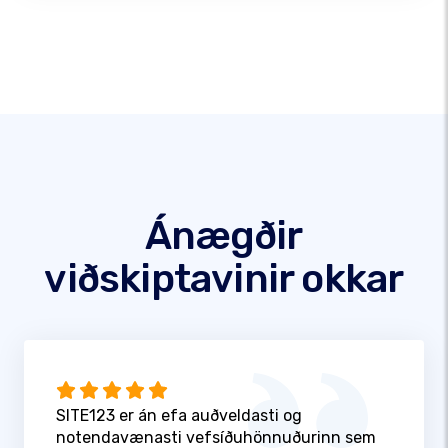
Ánægðir
viðskiptavinir okkar
SITE123 er án efa auðveldasti og
notendavænasti vefsíðuhönnuðurinn sem