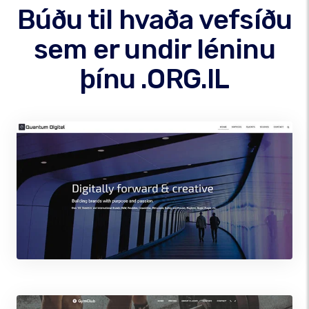
Búðu til hvaða vefsíðu
sem er undir léninu
þínu .ORG.IL