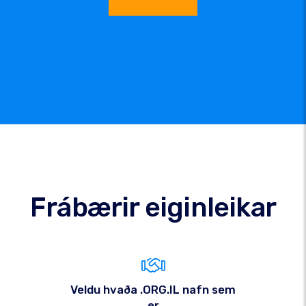
Frábærir eiginleikar
Veldu hvaða .ORG.IL nafn sem
er