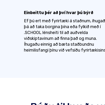
Einbeittu þér að því hvar þú býrð
Ef þú ert með fyrirtæki á staðnum, íhuga
þá að taka borgina þína eða fylkið með í
.SCHOOL lénsheiti til að auðvelda
viðskiptavinum að finna það og muna.
Íhugaðu einnig að bæta staðbundnu
heimilisfangi þínu við vefsíðu fyrirtækisins