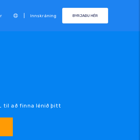
|
r
Innskráning
BYRJAÐU HÉR
til að finna lénið þitt