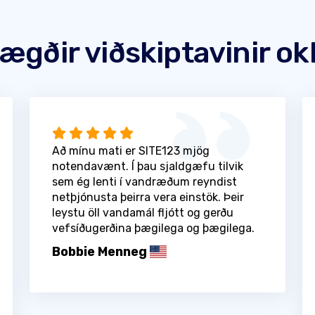
ægðir viðskiptavinir ok
Að mínu mati er SITE123 mjög
notendavænt. Í þau sjaldgæfu tilvik
sem ég lenti í vandræðum reyndist
netþjónusta þeirra vera einstök. Þeir
leystu öll vandamál fljótt og gerðu
vefsíðugerðina þægilega og þægilega.
Bobbie Menneg