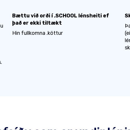
Bættu við orði í .SCHOOL lénsheiti ef
Sk
það er ekki tiltækt
ðu
Þ
Hin fullkomna .köttur
(e
lé
sk
.