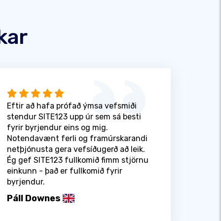
kar
Eftir að hafa prófað ýmsa vefsmiði
stendur SITE123 upp úr sem sá besti
fyrir byrjendur eins og mig.
Notendavænt ferli og framúrskarandi
netþjónusta gera vefsíðugerð að leik.
Ég gef SITE123 fullkomið fimm stjörnu
einkunn - það er fullkomið fyrir
byrjendur.
Páll Downes