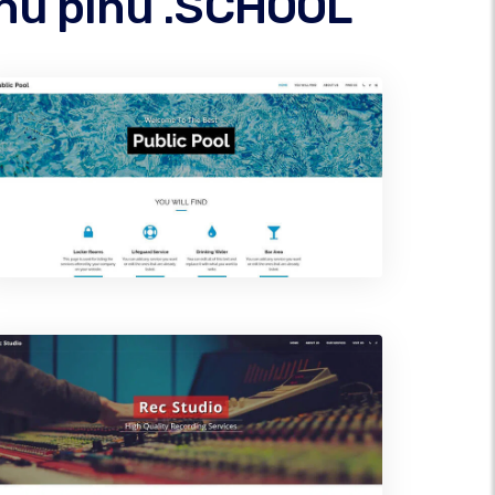
ninu þínu .SCHOOL