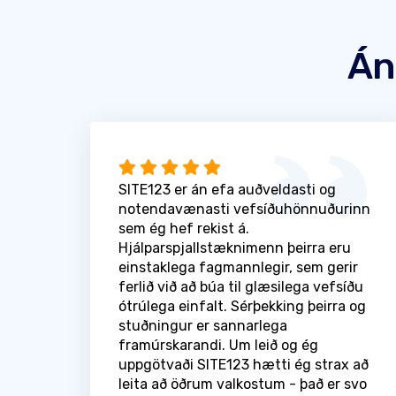
Án
SITE123 er án efa auðveldasti og
notendavænasti vefsíðuhönnuðurinn
sem ég hef rekist á.
Hjálparspjallstæknimenn þeirra eru
einstaklega fagmannlegir, sem gerir
ferlið við að búa til glæsilega vefsíðu
ótrúlega einfalt. Sérþekking þeirra og
stuðningur er sannarlega
framúrskarandi. Um leið og ég
uppgötvaði SITE123 hætti ég strax að
leita að öðrum valkostum - það er svo