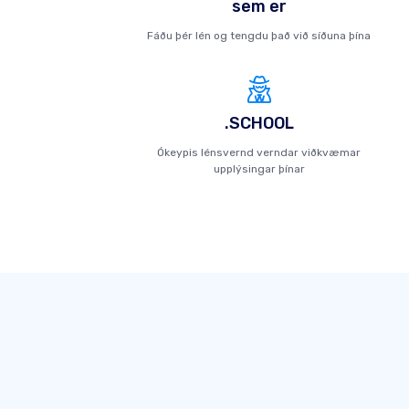
sem er
Fáðu þér lén og tengdu það við síðuna þína
.SCHOOL
Ókeypis lénsvernd verndar viðkvæmar
upplýsingar þínar