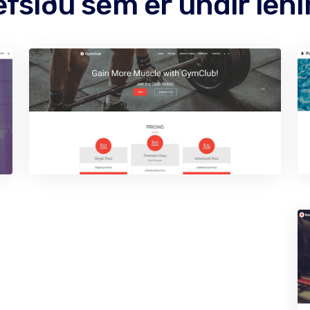
efsíðu sem er undir lé