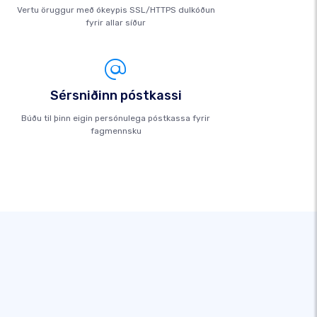
Vertu öruggur með ókeypis SSL/HTTPS dulkóðun
fyrir allar síður
Sérsniðinn póstkassi
Búðu til þinn eigin persónulega póstkassa fyrir
fagmennsku