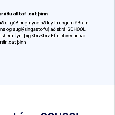
ráðu alltaf .cat þinn
að er góð hugmynd að leyfa engum öðrum
ins og auglýsingastofu) að skrá .SCHOOL
nsheiti fyrir þig.<br><br> Ef einhver annar
ráir .cat þinn