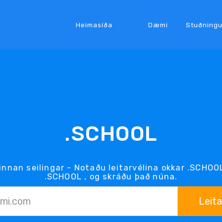
Heimasíða
Dæmi
Stuðningu
.SCHOOL
innan seilingar - Notaðu leitarvélina okkar .SCHOOL 
.SCHOOL , og skráðu það núna.
Leita