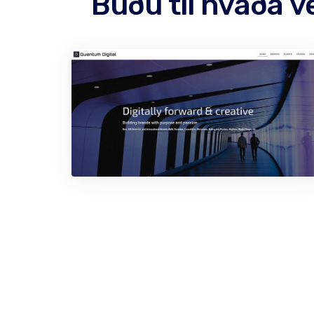
Búðu til hvaða v