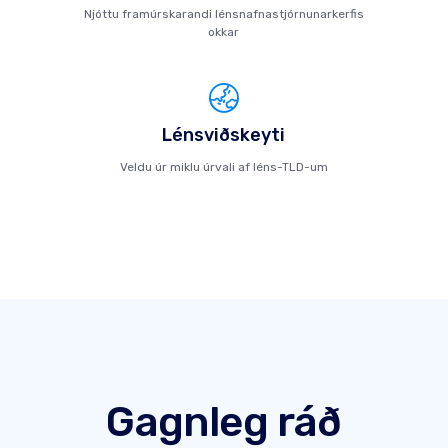
Njóttu framúrskarandi lénsnafnastjórnunarkerfis
okkar
Lénsviðskeyti
Veldu úr miklu úrvali af léns-TLD-um
Gagnleg ráð