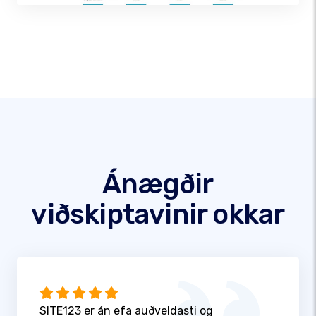
Ánægðir
viðskiptavinir okkar
SITE123 er án efa auðveldasti og