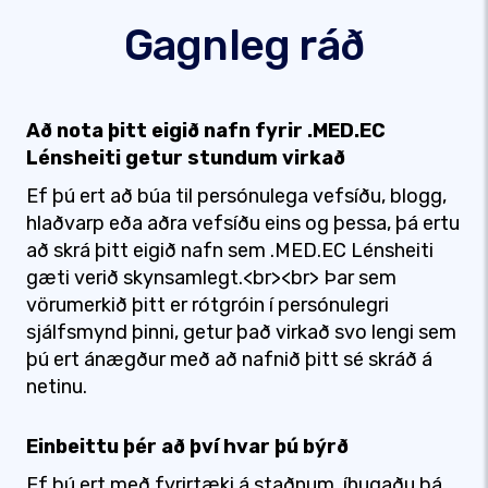
Gagnleg ráð
Að nota þitt eigið nafn fyrir .MED.EC
Lénsheiti getur stundum virkað
Ef þú ert að búa til persónulega vefsíðu, blogg,
hlaðvarp eða aðra vefsíðu eins og þessa, þá ertu
að skrá þitt eigið nafn sem .MED.EC Lénsheiti
gæti verið skynsamlegt.<br><br> Þar sem
vörumerkið þitt er rótgróin í persónulegri
sjálfsmynd þinni, getur það virkað svo lengi sem
þú ert ánægður með að nafnið þitt sé skráð á
netinu.
Einbeittu þér að því hvar þú býrð
Ef þú ert með fyrirtæki á staðnum, íhugaðu þá