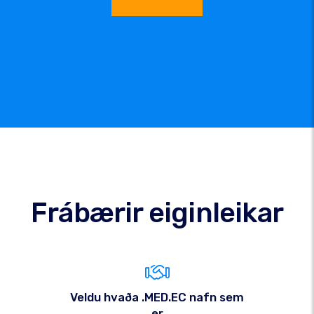
Frábærir eiginleikar
Veldu hvaða .MED.EC nafn sem
er