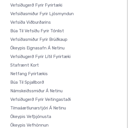
Vefsíðugerð Fyrir Fyrirtæki
Vefsíðasmiður Fyrir Ljósmyndun
Vefsíða Viðburðarins
Búa Til Vefsíðu Fyrir Tónlist
Vefsíðasmiður Fyrir Brúðkaup
Ókeypis Eignasafn Á Netinu
Vefsíðugerð Fyrir Lítil Fyrirtæki
Stafrænt Kort
Netfang Fyrirtækis
Búa Til Spjallborð
Námskeiðssmiður Á Netinu
Vefsíðugerð Fyrir Veitingastaði
Tímaáætlunarstjóri Á Netinu
Ókeypis Vefþjónusta
Ókeypis Vefhönnun