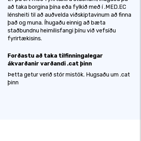
að taka borgina þína eða fylkið með í .MED.EC
lénsheiti til að auðvelda viðskiptavinum að finna
það og muna. Íhugaðu einnig að bæta
staðbundnu heimilisfangi þínu við vefsíðu
fyrirtækisins.
Forðastu að taka tilfinningalegar
ákvarðanir varðandi .cat þinn
Þetta getur verið stór mistök. Hugsaðu um .cat
þinn