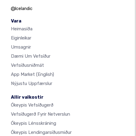
Icelandic
Vara
Heimasíða
Eiginleikar
Umsagnir
Dæmi Um Vefsíður
Vefsíðusniðmát
App Market
(English)
Nýjustu Uppfærslur
Allir valkostir
Ókeypis Vefsíðugerð
Vefsíðugerð Fyrir Netverslun
Ókeypis Lénsskráning
Ókeypis Lendingarsíðusmiður