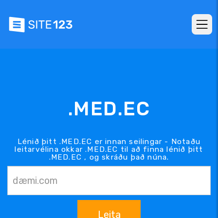
.MED.EC
Lénið þitt .MED.EC er innan seilingar - Notaðu
leitarvélina okkar .MED.EC til að finna lénið þitt
.MED.EC , og skráðu það núna.
Leita