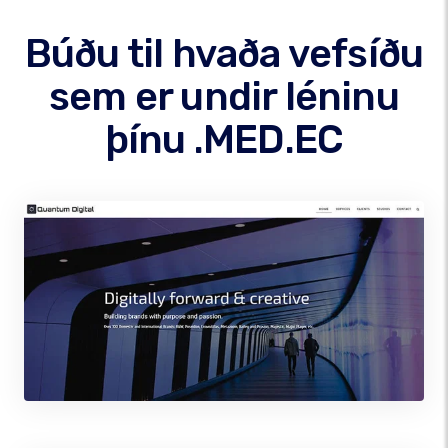
Búðu til hvaða vefsíðu
sem er undir léninu
þínu .MED.EC