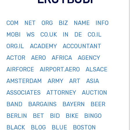
COM
NET
ORG
BIZ
NAME
INFO
MOBI
WS
CO.UK
IN
DE
CO.IL
ORG.IL
ACADEMY
ACCOUNTANT
ACTOR
AERO
AFRICA
AGENCY
AIRFORCE
AIRPORT.AERO
ALSACE
AMSTERDAM
ARMY
ART
ASIA
ASSOCIATES
ATTORNEY
AUCTION
BAND
BARGAINS
BAYERN
BEER
BERLIN
BET
BID
BIKE
BINGO
BLACK
BLOG
BLUE
BOSTON