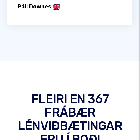
Páll Downes
FLEIRI EN 367
FRÁBÆR
LÉNVIÐBÆTINGAR
ERU Í BOÐI