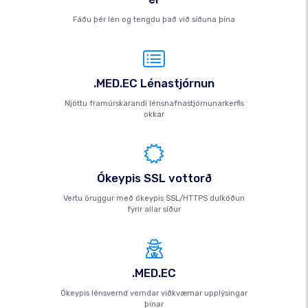
Fáðu þér lén og tengdu það við síðuna þína
.MED.EC Lénastjórnun
Njóttu framúrskarandi lénsnafnastjórnunarkerfis
okkar
Ókeypis SSL vottorð
Vertu öruggur með ókeypis SSL/HTTPS dulkóðun
fyrir allar síður
.MED.EC
Ókeypis lénsvernd verndar viðkvæmar upplýsingar
þínar