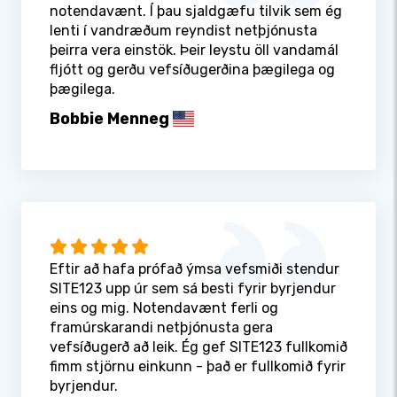
notendavænt. Í þau sjaldgæfu tilvik sem ég
lenti í vandræðum reyndist netþjónusta
þeirra vera einstök. Þeir leystu öll vandamál
fljótt og gerðu vefsíðugerðina þægilega og
þægilega.
Bobbie Menneg
Eftir að hafa prófað ýmsa vefsmiði stendur
SITE123 upp úr sem sá besti fyrir byrjendur
eins og mig. Notendavænt ferli og
framúrskarandi netþjónusta gera
vefsíðugerð að leik. Ég gef SITE123 fullkomið
fimm stjörnu einkunn - það er fullkomið fyrir
byrjendur.