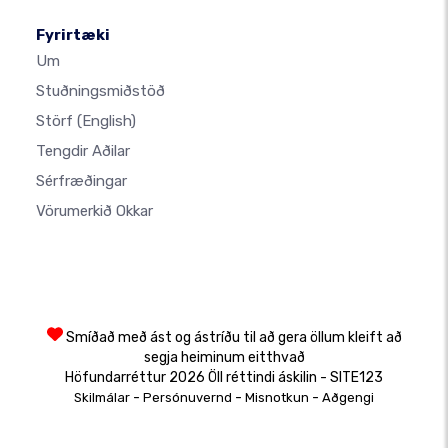
Fyrirtæki
Um
Stuðningsmiðstöð
Störf
(English)
Tengdir Aðilar
Sérfræðingar
Vörumerkið Okkar
Smíðað með ást og ástríðu til að gera öllum kleift að
segja heiminum eitthvað
Höfundarréttur 2026 Öll réttindi áskilin - SITE123
-
-
-
Skilmálar
Persónuvernd
Misnotkun
Aðgengi