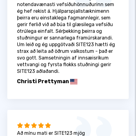
notendavænasti vefsíðuhönnuðurinn sem
ég hef rekist á. Hjálparspjallstæknimenn
þeirra eru einstaklega fagmannlegir, sem
gerir ferlið við að búa til glæsilega vefsíðu
ótrúlega einfalt. Sérþekking þeirra og
stuðningur er sannarlega framúrskarandi.
Um leið og ég uppgötvaði SITE123 hætti ég
strax að leita að öðrum valkostum - það er
svo gott. Samsetningin af innsæisríkum
vettvangi og fyrsta flokks stuðningi gerir
SITE123 aðlaðandi.
Christi Prettyman
Að mínu mati er SITE123 mjög