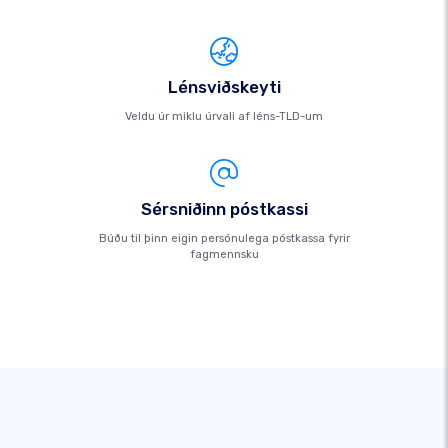
Lénsviðskeyti
Veldu úr miklu úrvali af léns-TLD-um
Sérsniðinn póstkassi
Búðu til þinn eigin persónulega póstkassa fyrir
fagmennsku